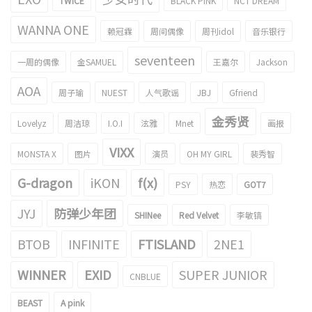
TWICE
BLACK PINK
NCT DREAM
WANNA ONE
赖冠霖
周间偶像
周刊idol
音乐银行
seventeen
一周的偶像
金SAMUEL
王嘉尔
Jackson
AOA
周子瑜
NUEST
人气歌谣
JBJ
Gfriend
金秀贤
Lovelyz
周洁琼
I.O.I
泫雅
Mnet
画报
VIXX
MONSTA X
图片
演员
OH MY GIRL
裴秀智
G-dragon
iKON
f(x)
PSY
热恋
GOT7
JYJ
防弹少年团
SHINee
Red Velvet
李敏镐
BTOB
INFINITE
FTISLAND
2NE1
WINNER
EXID
SUPER JUNIOR
CNBLUE
BEAST
A pink