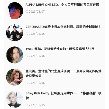
ALPHA DRIVE ONE LEO，令人目不转睛的视觉存在感
2026/08/07
ZEROBASEONE登上日本杂志封面，稳固的全球影响力
2026/08/06
TWICE娜璉，花背景感性自拍…精致妆容引人注目
2026/08/06
张元英，童话里的公主变成现实……点亮玫瑰花园的娃
娃视觉效果
2026/08/06
Stray Kids Felix，让韩服走向世界……“韩服浪潮”模
特
2026/08/05