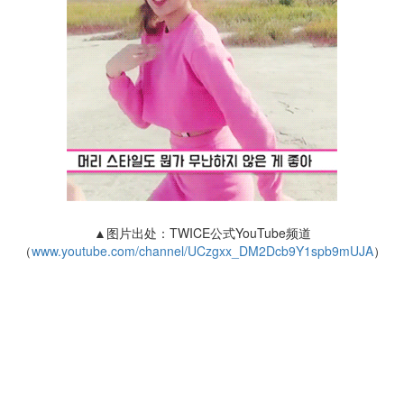
▲图片出处：TWICE公式YouTube频道
（
www.youtube.com/channel/UCzgxx_DM2Dcb9Y1spb9mUJA
）