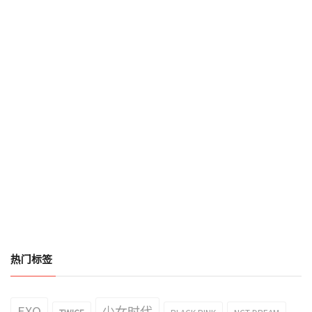
热门标签
EXO
少女时代