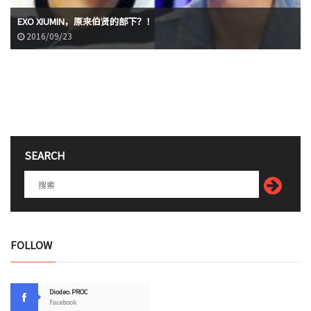
EXO XIUMIN，原来伯贤的部下？！
2016/09/23
SEARCH
FOLLOW
Diodeo.PROC
Facebook