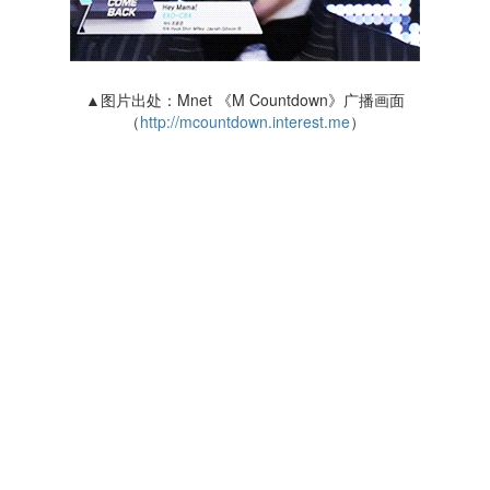
▲图片出处：Mnet 《M Countdown》广播画面
（
http://mcountdown.interest.me
）