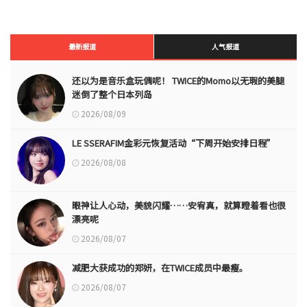
最新报道
人气报道
还以为是音乐盒玩偶呢！ TWICE的Momo以无瑕的美腿
迷倒了整个日本列岛
2026/08/09
LE SSERAFIM金彩元恢复活动“下周开始安排日程”
2026/08/08
眼神让人心动，美貌闪耀……安宥真，就算瞪着看也很
漂亮呢
2026/08/07
减肥大获成功的郑妍，在TWICE成员中最瘦。
2026/08/07