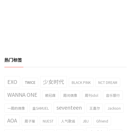
热门标签
EXO
少女时代
TWICE
BLACK PINK
NCT DREAM
WANNA ONE
赖冠霖
周间偶像
周刊idol
音乐银行
seventeen
一周的偶像
金SAMUEL
王嘉尔
Jackson
AOA
周子瑜
NUEST
人气歌谣
JBJ
Gfriend