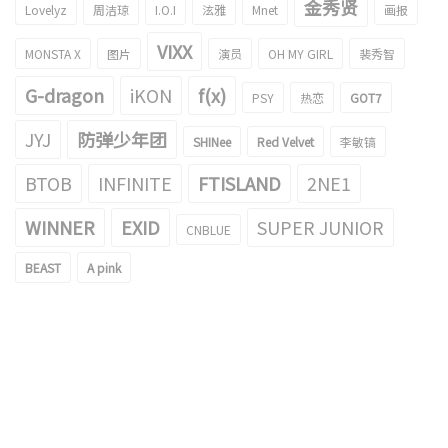
金秀贤
Lovelyz
周洁琼
I.O.I
泫雅
Mnet
画报
VIXX
MONSTA X
图片
演员
OH MY GIRL
裴秀智
G-dragon
iKON
f(x)
PSY
热恋
GOT7
JYJ
防弹少年团
SHINee
Red Velvet
李敏镐
BTOB
INFINITE
FTISLAND
2NE1
WINNER
EXID
SUPER JUNIOR
CNBLUE
BEAST
A pink