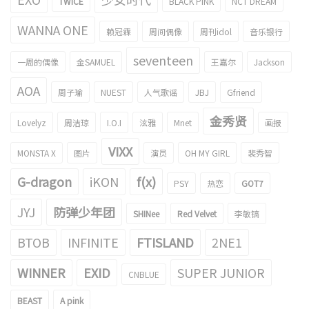
TWICE
BLACK PINK
NCT DREAM
WANNA ONE
赖冠霖
周间偶像
周刊idol
音乐银行
seventeen
一周的偶像
金SAMUEL
王嘉尔
Jackson
AOA
周子瑜
NUEST
人气歌谣
JBJ
Gfriend
金秀贤
Lovelyz
周洁琼
I.O.I
泫雅
Mnet
画报
VIXX
MONSTA X
图片
演员
OH MY GIRL
裴秀智
G-dragon
iKON
f(x)
PSY
热恋
GOT7
JYJ
防弹少年团
SHINee
Red Velvet
李敏镐
BTOB
INFINITE
FTISLAND
2NE1
WINNER
EXID
SUPER JUNIOR
CNBLUE
BEAST
A pink