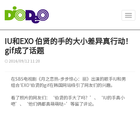
Toggl
navig
IU和EXO 伯贤的手的大小差异真行动！
gif成了话题
2016/09/12 11:20
在SBS电视剧《月之恋热-步步惊心：丽》出演的歌手IU和男
组合'EXO'伯贤的gif在韩国网站吸引了网友们的兴趣。
看了照片的网友们：‘伯贤的手大了吗？’、‘IU的手真小
吧’、‘他们俩都真萌萌哒~’等留了评论。