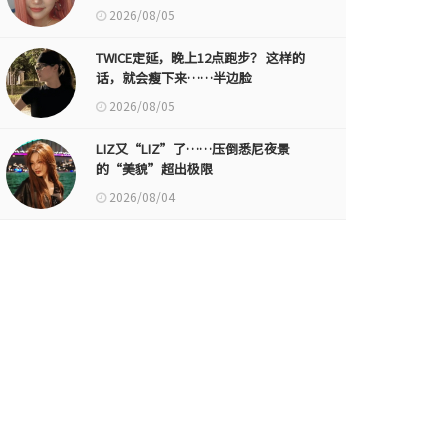
2026/08/05
TWICE定延，晚上12点跑步？ 这样的
话，就会瘦下来……半边脸
2026/08/05
LIZ又“LIZ”了……压倒悉尼夜景
的“美貌”超出极限
2026/08/04