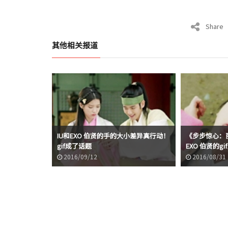
Share
其他相关报道
IU和EXO 伯贤的手的大小差异真行动！
《步步惊心：
gif成了话题
EXO 伯贤的g
2016/09/12
2016/08/31