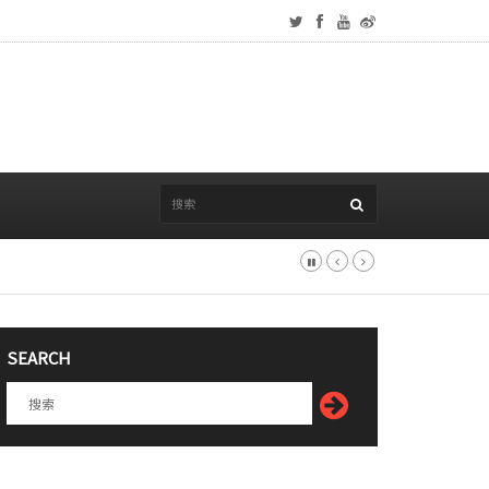
SEARCH