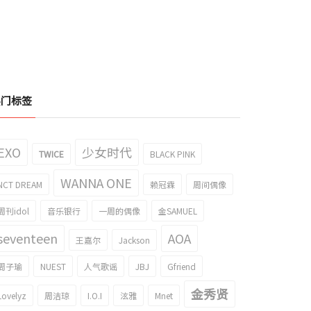
热门标签
EXO
少女时代
TWICE
BLACK PINK
WANNA ONE
NCT DREAM
赖冠霖
周间偶像
周刊idol
音乐银行
一周的偶像
金SAMUEL
seventeen
AOA
王嘉尔
Jackson
周子瑜
NUEST
人气歌谣
JBJ
Gfriend
金秀贤
Lovelyz
周洁琼
I.O.I
泫雅
Mnet