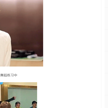
↓舞蹈练习中