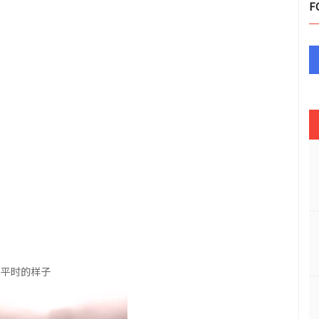
。
F
↓平时的样子