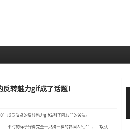
CE成员中最瘦。
08/07 10:00 AM
的反转魅力gif成了话题！
O’成员伯贤的反转魅力gif吸引了网友们的关注。
：‘平时的样子好像完全一只狗一样的韩国人^_^’、‘以认