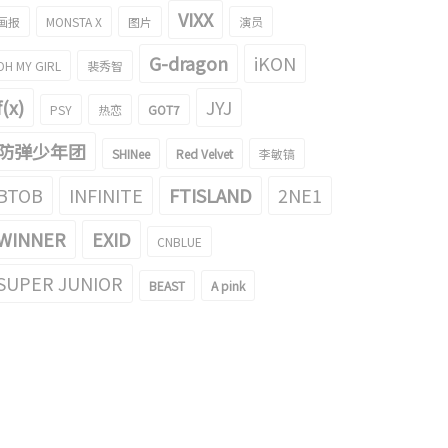
VIXX
画报
MONSTA X
图片
演员
G-dragon
iKON
OH MY GIRL
裴秀智
f(x)
JYJ
PSY
热恋
GOT7
防弹少年团
SHINee
Red Velvet
李敏镐
BTOB
INFINITE
FTISLAND
2NE1
WINNER
EXID
CNBLUE
片】在《月之恋人-步步惊心：
SUPER JUNIOR
制作发表会参加的EXO伯贤！
话题！变成长头发的少女时代成员泰
BEAST
A pink
016/08/25
2016/08/23