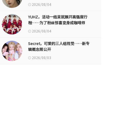
2026/08/04
YUHZ，活动一结束就展开高强度行
程……为了粉丝惊喜变身成咖啡师
2026/08/04
Secret，可爱的三人组视觉……新专
辑概念照公开
2026/08/03