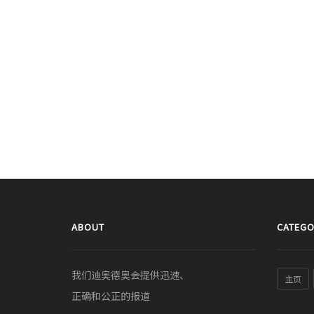
ABOUT
CATEGO
我们迪奥德奥会提供迅速、
主页
正确和公正的报道