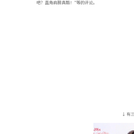
吧？直角肩膀真酷！"等的评论。
↓ 有