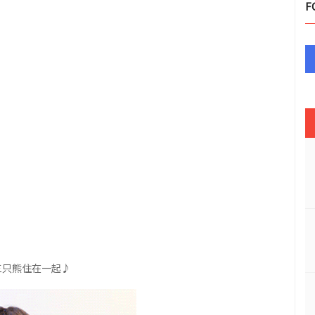
F
三只熊住在一起♪