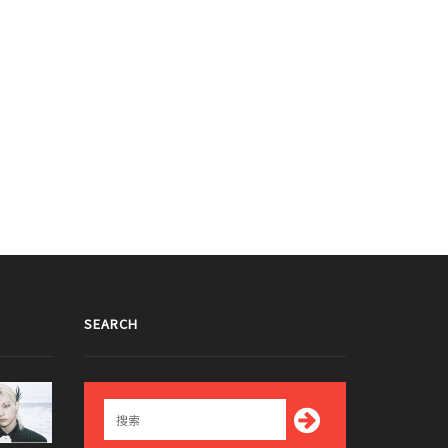
SEARCH