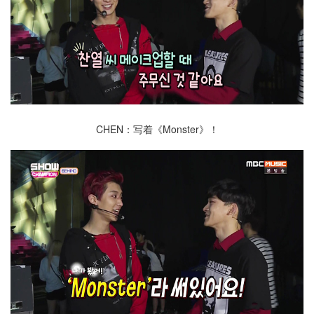
CHEN：写着《Monster》！