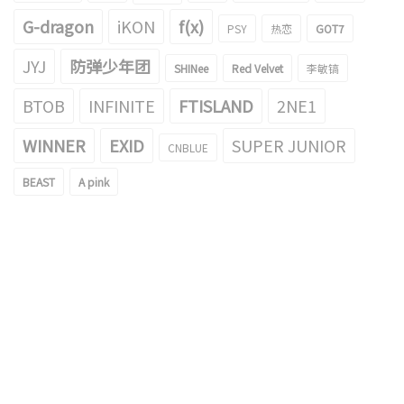
G-dragon
iKON
f(x)
PSY
热恋
GOT7
JYJ
防弹少年团
SHINee
Red Velvet
李敏镐
BTOB
INFINITE
FTISLAND
2NE1
WINNER
EXID
SUPER JUNIOR
CNBLUE
BEAST
A pink