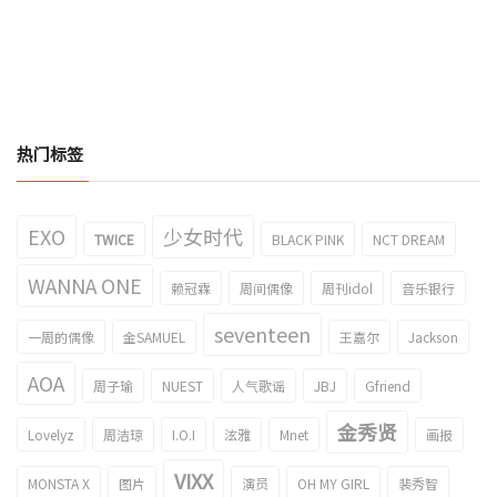
热门标签
EXO
少女时代
TWICE
BLACK PINK
NCT DREAM
WANNA ONE
赖冠霖
周间偶像
周刊idol
音乐银行
seventeen
一周的偶像
金SAMUEL
王嘉尔
Jackson
AOA
周子瑜
NUEST
人气歌谣
JBJ
Gfriend
金秀贤
Lovelyz
周洁琼
I.O.I
泫雅
Mnet
画报
VIXX
MONSTA X
图片
演员
OH MY GIRL
裴秀智