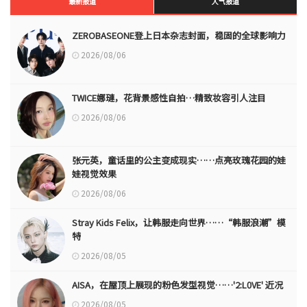
最新报道
人气报道
ZEROBASEONE登上日本杂志封面，稳固的全球影响力
2026/08/06
TWICE娜璉，花背景感性自拍…精致妆容引人注目
2026/08/06
张元英，童话里的公主变成现实……点亮玫瑰花园的娃
娃视觉效果
2026/08/06
Stray Kids Felix，让韩服走向世界……“韩服浪潮”模
特
2026/08/05
AISA，在屋顶上展现的粉色发型视觉……'2:L0VE' 近况
2026/08/05