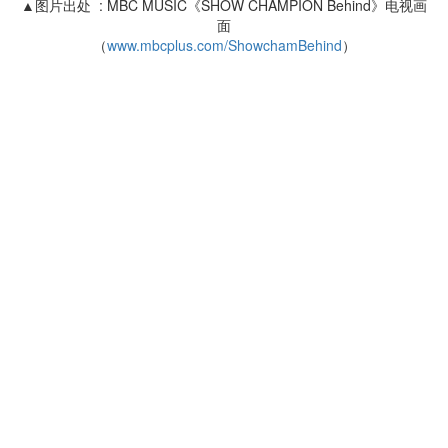
▲图片出处 : MBC MUSIC《SHOW CHAMPION Behind》电视画
面
（
www.mbcplus.com/ShowchamBehind
）