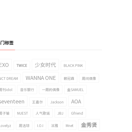
热门标签
EXO
少女时代
TWICE
BLACK PINK
WANNA ONE
NCT DREAM
赖冠霖
周间偶像
周刊idol
音乐银行
一周的偶像
金SAMUEL
seventeen
AOA
王嘉尔
Jackson
周子瑜
NUEST
人气歌谣
JBJ
Gfriend
金秀贤
Lovelyz
周洁琼
I.O.I
泫雅
Mnet