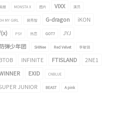
VIXX
画报
MONSTA X
图片
演员
G-dragon
iKON
OH MY GIRL
裴秀智
f(x)
JYJ
PSY
热恋
GOT7
防弹少年团
SHINee
Red Velvet
李敏镐
BTOB
INFINITE
FTISLAND
2NE1
WINNER
EXID
CNBLUE
SUPER JUNIOR
BEAST
A pink
ICE娜琏和防弹少年团金南俊长得好
吃完中国食物而感动落泪的TWICE子瑜