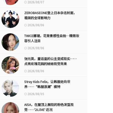
2026/08/07
ZEROBASEONE登上日本杂志封面，
稳固的全球影响力
2026/08/06
TWICE娜璉，花背景感性自拍…精致妆
容引人注目
2026/08/06
张元英，童话里的公主变成现实……
点亮玫瑰花园的娃娃视觉效果
2026/08/06
Stray Kids Felix，让韩服走向世
界……“韩服浪潮”模特
2026/08/05
AISA，在屋顶上展现的粉色发型视
觉……'2:L0VE' 近况