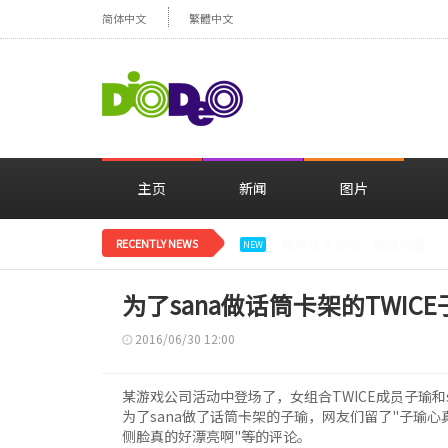
简体中文
繁體中文
主页
新闻
图片
RECENTLY NEWS
减肥大获成功的郑妍，在TWI
NEW
为了sana做话筒卡架的TWIC
2016/06/30 12:00
某游戏公司活动中登场了，女组合TWICE成员子瑜和s
为了sana做了话筒卡架的子瑜，网友们留了"子瑜心真
侧脸真的好漂亮啊"等的评论。