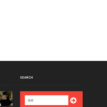
！
gif！
016/06/28
2016/06/28
SEARCH