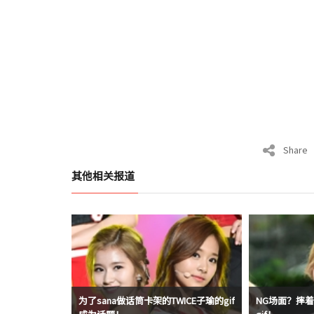
Share
其他相关报道
为了sana做话筒卡架的TWICE子瑜的gif
NG场面？摔着屁