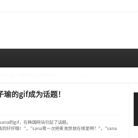
CE成员中最瘦。
08/07 10:00 AM
E子瑜的gif成为话题！
ana的gif，在韩国网站引起了话题。
的好好哦！"，"sana第一次把麦克想放在哪里啊？"，"sana