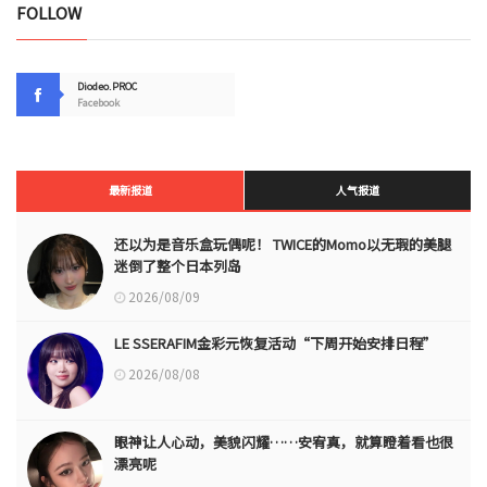
FOLLOW
Diodeo.PROC
Facebook
最新报道
人气报道
还以为是音乐盒玩偶呢！ TWICE的Momo以无瑕的美腿
迷倒了整个日本列岛
2026/08/09
LE SSERAFIM金彩元恢复活动“下周开始安排日程”
2026/08/08
眼神让人心动，美貌闪耀……安宥真，就算瞪着看也很
漂亮呢