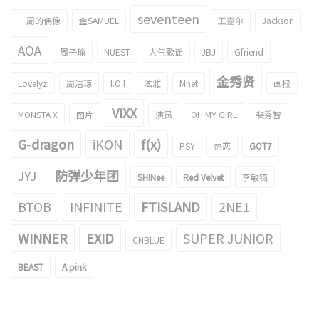
seventeen
一周的偶像
金SAMUEL
王嘉尔
Jackson
AOA
周子瑜
NUEST
人气歌谣
JBJ
Gfriend
金秀贤
Lovelyz
周洁琼
I.O.I
泫雅
Mnet
画报
VIXX
MONSTA X
图片
演员
OH MY GIRL
裴秀智
G-dragon
iKON
f(x)
PSY
热恋
GOT7
JYJ
防弹少年团
SHINee
Red Velvet
李敏镐
BTOB
INFINITE
FTISLAND
2NE1
WINNER
EXID
SUPER JUNIOR
CNBLUE
BEAST
A pink