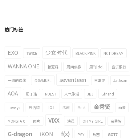
热门标签
EXO
少女时代
TWICE
BLACK PINK
NCT DREAM
WANNA ONE
赖冠霖
周间偶像
周刊idol
音乐银行
seventeen
一周的偶像
金SAMUEL
王嘉尔
Jackson
AOA
周子瑜
NUEST
人气歌谣
JBJ
Gfriend
金秀贤
Lovelyz
周洁琼
I.O.I
泫雅
Mnet
画报
VIXX
MONSTA X
图片
演员
OH MY GIRL
裴秀智
G-dragon
iKON
f(x)
PSY
热恋
GOT7