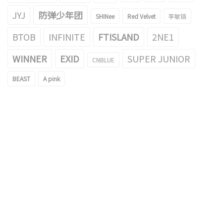
JYJ
防弹少年团
SHINee
Red Velvet
李敏镐
BTOB
INFINITE
FTISLAND
2NE1
WINNER
EXID
SUPER JUNIOR
CNBLUE
BEAST
A pink