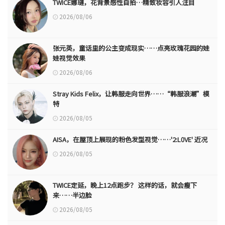
TWICE娜璉，花背景感性自拍…精致妆容引人注目
2026/08/06
张元英，童话里的公主变成现实……点亮玫瑰花园的娃
娃视觉效果
2026/08/06
Stray Kids Felix，让韩服走向世界……“韩服浪潮”模
特
2026/08/05
AISA，在屋顶上展现的粉色发型视觉……'2:L0VE' 近况
2026/08/05
TWICE定延，晚上12点跑步？ 这样的话，就会瘦下
来……半边脸
2026/08/05