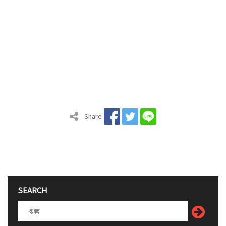
Share
SEARCH