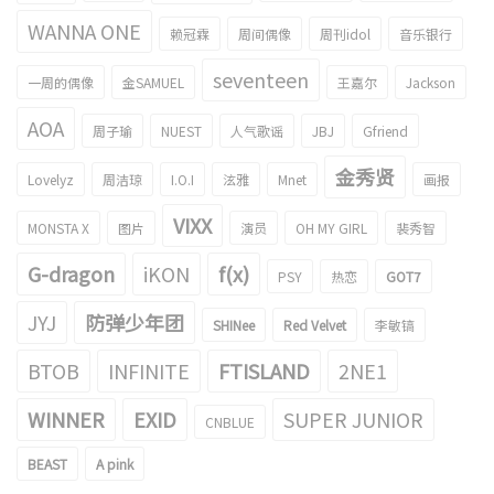
WANNA ONE
赖冠霖
周间偶像
周刊idol
音乐银行
seventeen
一周的偶像
金SAMUEL
王嘉尔
Jackson
AOA
周子瑜
NUEST
人气歌谣
JBJ
Gfriend
金秀贤
Lovelyz
周洁琼
I.O.I
泫雅
Mnet
画报
VIXX
MONSTA X
图片
演员
OH MY GIRL
裴秀智
G-dragon
iKON
f(x)
PSY
热恋
GOT7
JYJ
防弹少年团
SHINee
Red Velvet
李敏镐
BTOB
INFINITE
FTISLAND
2NE1
WINNER
EXID
SUPER JUNIOR
CNBLUE
BEAST
A pink