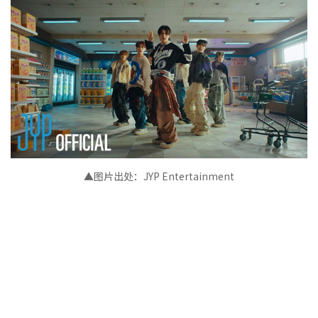
▲图片出处：JYP Entertainment