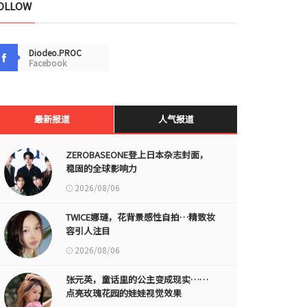
OLLOW
Diodeo.PROC
Facebook
最新报道
人气报道
ZEROBASEONE登上日本杂志封面，
稳固的全球影响力
2026/08/06
TWICE娜璉，花背景感性自拍…精致妆
容引人注目
2026/08/06
张元英，童话里的公主变成现实……
点亮玫瑰花园的娃娃视觉效果