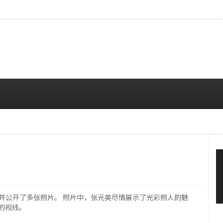
拍…精致妆容引人注目
08/06 10:00 AM
符号,并公开了多张照片。 照片中，张元英尽情展示了光彩照人的魅
的视线。