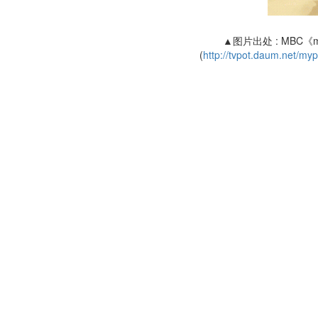
▲图片出处 : MBC《my 
(
http://tvpot.daum.net/m