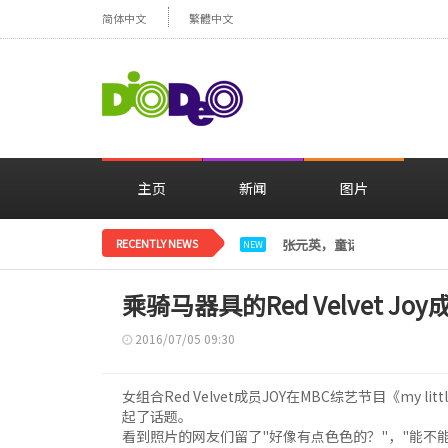
简体中文
繁體中文
主页
新闻
图片
RECENTLY NEWS
张元英，童话里的公主变成
NEW
乘骑马器具的Red Velvet Jo
2016/07/05 09:30
女组合Red Velvet成员JOY在MBC综艺节目《my 
起了话题。
看到照片的网友们留了"好像有点色色的？"，"能不