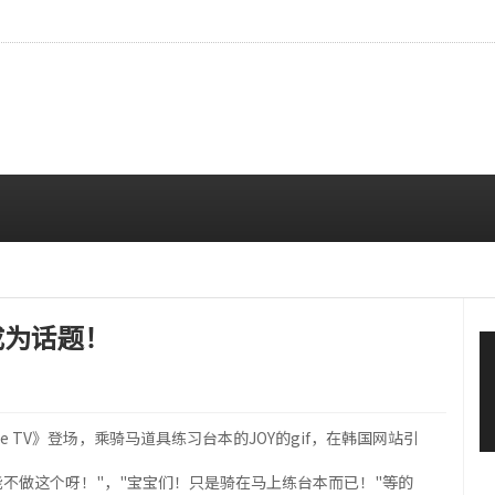
现实……点亮玫瑰花园的娃娃视觉效果
08/06 01:05 AM
y成为话题！
little TV》登场，乘骑马道具练习台本的JOY的gif，在韩国网站引
能不做这个呀！"，"宝宝们！只是骑在马上练台本而已！"等的