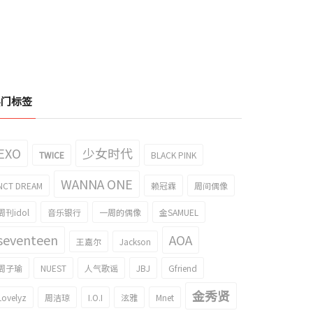
热门标签
EXO
少女时代
TWICE
BLACK PINK
WANNA ONE
NCT DREAM
赖冠霖
周间偶像
周刊idol
音乐银行
一周的偶像
金SAMUEL
seventeen
AOA
王嘉尔
Jackson
周子瑜
NUEST
人气歌谣
JBJ
Gfriend
金秀贤
Lovelyz
周洁琼
I.O.I
泫雅
Mnet