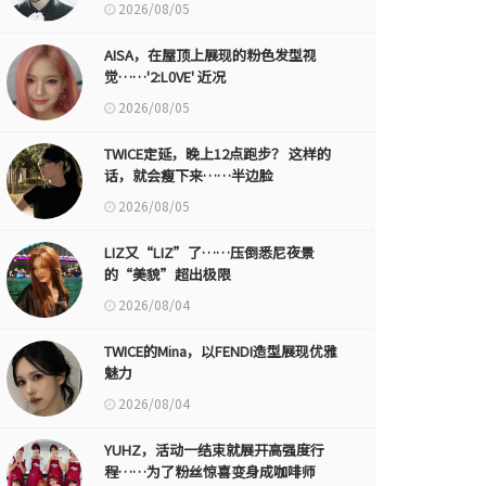
2026/08/05
AISA，在屋顶上展现的粉色发型视
觉……'2:L0VE' 近况
2026/08/05
TWICE定延，晚上12点跑步？ 这样的
话，就会瘦下来……半边脸
2026/08/05
LIZ又“LIZ”了……压倒悉尼夜景
的“美貌”超出极限
2026/08/04
TWICE的Mina，以FENDI造型展现优雅
魅力
2026/08/04
YUHZ，活动一结束就展开高强度行
程……为了粉丝惊喜变身成咖啡师