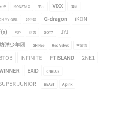
VIXX
画报
MONSTA X
图片
演员
G-dragon
iKON
OH MY GIRL
裴秀智
f(x)
JYJ
PSY
热恋
GOT7
防弹少年团
SHINee
Red Velvet
李敏镐
BTOB
INFINITE
FTISLAND
2NE1
WINNER
EXID
CNBLUE
SUPER JUNIOR
BEAST
A pink