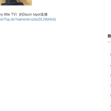
little TV》的Daum tvpot直播
ypot/Top.do?ownerid=o2scDLIVbHc0
)