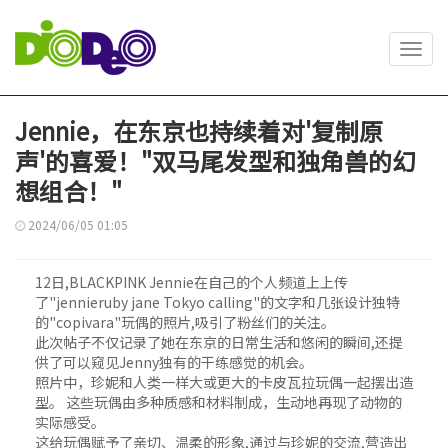
Toggl
navig
Jennie，在东京也持续着对'复制原
声'的喜爱！"双马尾发型和独角兽的幻
想组合！"
2024/06/05 01:05
12日,BLACKPINK Jennie在自己的个人频道上上传
了"jennieruby jane Tokyo calling"的文字和几张设计独特
的"copivara"玩偶的照片,吸引了粉丝们的关注。
此次帖子不仅记录了她在东京的日常生活和悠闲的瞬间,还提
供了可以窥见Jenny独有的干练感觉的机会。
照片中，珍妮和人类一样大或更大的卡皮瓦拉玩偶一起摆出造
型。 这些玩偶由多种质感和材料制成，生动地再现了动物的
实际感受。
这给玩偶赋予了亲切、温柔的形象,通过与珍妮的交流,营造出