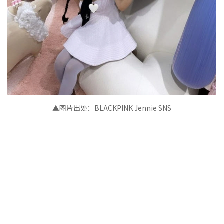
▲图片出处：
BLACKPINK Jennie
SNS