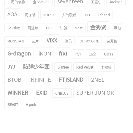
seventeen
一周的偶像
金SAMUEL
王嘉尔
Jackson
AOA
周子瑜
NUEST
人气歌谣
JBJ
Gfriend
金秀贤
Lovelyz
周洁琼
I.O.I
泫雅
Mnet
画报
VIXX
MONSTA X
图片
演员
OH MY GIRL
裴秀智
G-dragon
iKON
f(x)
PSY
热恋
GOT7
JYJ
防弹少年团
SHINee
Red Velvet
李敏镐
BTOB
INFINITE
FTISLAND
2NE1
WINNER
EXID
SUPER JUNIOR
CNBLUE
BEAST
A pink