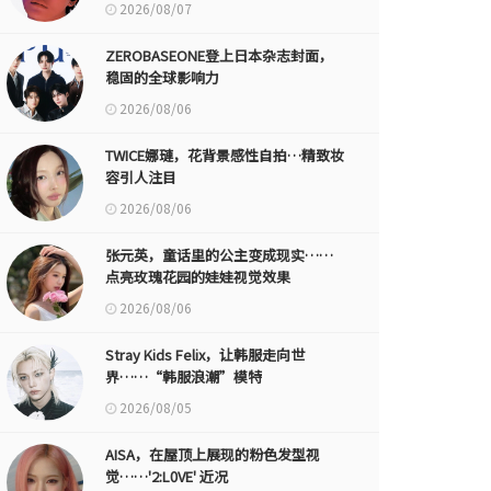
2026/08/07
ZEROBASEONE登上日本杂志封面，
稳固的全球影响力
2026/08/06
TWICE娜璉，花背景感性自拍…精致妆
容引人注目
2026/08/06
张元英，童话里的公主变成现实……
点亮玫瑰花园的娃娃视觉效果
2026/08/06
Stray Kids Felix，让韩服走向世
界……“韩服浪潮”模特
2026/08/05
AISA，在屋顶上展现的粉色发型视
觉……'2:L0VE' 近况