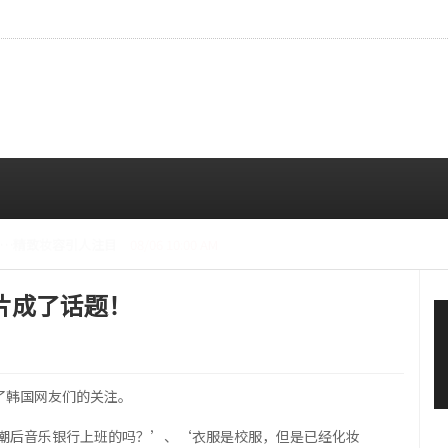
现实……点亮玫瑰花园的娃娃视觉效果
08/06 01:05 AM
照片成了话题！
吸引了韩国网友们的关注。
潮后音乐银行上班的吗？’、‘衣服是校服，但是已经化妆