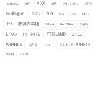
VIXX
MONSTA X
图片
演员
OH MY GIRL
裴秀智
G-dragon
iKON
f(x)
PSY
热恋
GOT7
JYJ
防弹少年团
SHINee
Red Velvet
李敏镐
BTOB
INFINITE
FTISLAND
2NE1
WINNER
EXID
SUPER JUNIOR
CNBLUE
BEAST
A pink