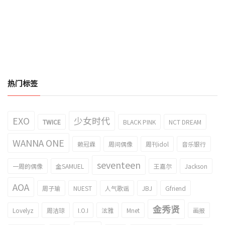
热门标签
EXO
少女时代
TWICE
BLACK PINK
NCT DREAM
WANNA ONE
赖冠霖
周间偶像
周刊idol
音乐银行
seventeen
一周的偶像
金SAMUEL
王嘉尔
Jackson
AOA
周子瑜
NUEST
人气歌谣
JBJ
Gfriend
金秀贤
Lovelyz
周洁琼
I.O.I
泫雅
Mnet
画报