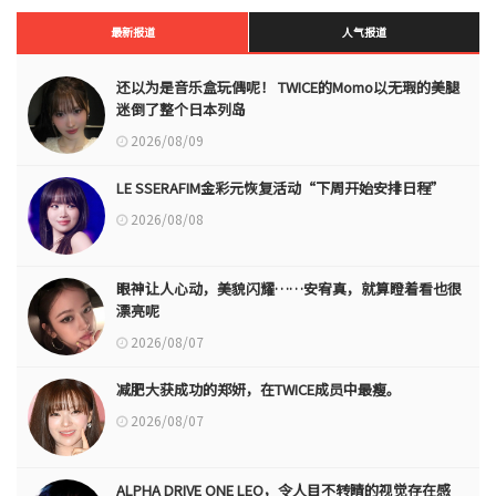
最新报道
人气报道
还以为是音乐盒玩偶呢！ TWICE的Momo以无瑕的美腿
迷倒了整个日本列岛
2026/08/09
LE SSERAFIM金彩元恢复活动“下周开始安排日程”
2026/08/08
眼神让人心动，美貌闪耀……安宥真，就算瞪着看也很
漂亮呢
2026/08/07
减肥大获成功的郑妍，在TWICE成员中最瘦。
2026/08/07
ALPHA DRIVE ONE LEO，令人目不转睛的视觉存在感