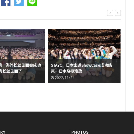
道第一海外粉丝见面会成功
STAYC，日本出道ShowCase成功结
宾粉丝见面了
束…日本烧得滚烫
【图
2022/11/24
2
RY
PHOTOS