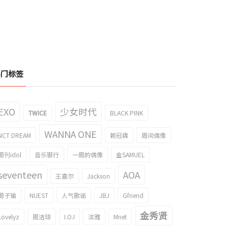
热门标签
EXO
少女时代
TWICE
BLACK PINK
WANNA ONE
NCT DREAM
赖冠霖
周间偶像
周刊idol
音乐银行
一周的偶像
金SAMUEL
seventeen
AOA
王嘉尔
Jackson
周子瑜
NUEST
人气歌谣
JBJ
Gfriend
金秀贤
Lovelyz
周洁琼
I.O.I
泫雅
Mnet