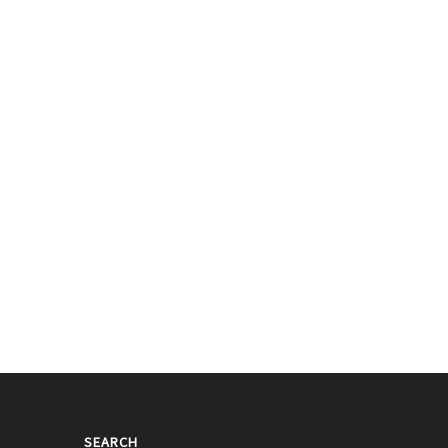
Ending妖精！STAYC 秀珉的gif成为了
片】STAYC为了KCON去了LA
话题
022/08/18
2022/08/10
SEARCH