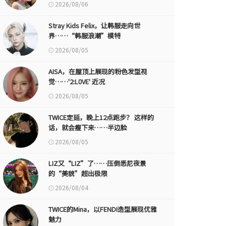
2026/08/06
Stray Kids Felix，让韩服走向世
界……“韩服浪潮”模特
2026/08/05
AISA，在屋顶上展现的粉色发型视
觉……'2:L0VE' 近况
2026/08/05
TWICE定延，晚上12点跑步？ 这样的
话，就会瘦下来……半边脸
2026/08/05
LIZ又“LIZ”了……压倒悉尼夜景
的“美貌”超出极限
2026/08/04
TWICE的Mina，以FENDI造型展现优雅
魅力