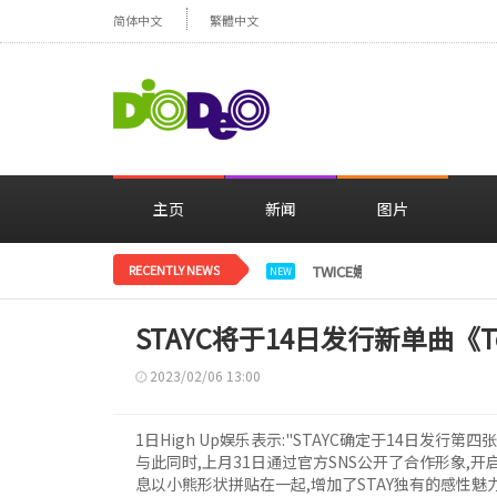
简体中文
繁體中文
主页
新闻
图片
RECENTLY NEWS
TWICE娜璉，花背景感性自
NEW
STAYC将于14日发行新单曲《Ted
2023/02/06 13:00
1日High Up娱乐表示:"STAYC确定于14日发行第四张单
与此同时,上月31日通过官方SNS公开了合作形象,
息以小熊形状拼贴在一起,增加了STAY独有的感性魅