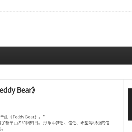
拍…精致妆容引人注目
08/06 10:00 AM
dy Bear》
曲《Teddy Bear》。"
开启了新单曲名和回归日。 形象中梦想、信任、希望等积极的信
力。