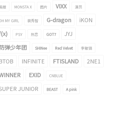
VIXX
画报
MONSTA X
图片
演员
G-dragon
iKON
OH MY GIRL
裴秀智
f(x)
JYJ
PSY
热恋
GOT7
防弹少年团
SHINee
Red Velvet
李敏镐
BTOB
INFINITE
FTISLAND
2NE1
WINNER
EXID
CNBLUE
SUPER JUNIOR
BEAST
A pink