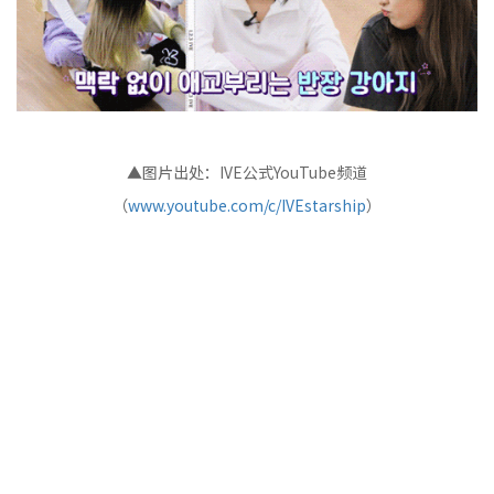
▲图片出处：IVE公式YouTube频道
（
www.youtube.com/c/IVEstarship
）