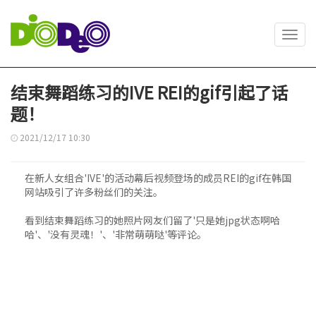
Toggl
navig
结束舞蹈练习的IVE REI的gif引起了话
题！
2021/12/17 10:30
在新人女组合'IVE'的活动幕后视频登场的成员REI的gif在韩国
网站吸引了许多粉丝们的关注。
看到结束舞蹈练习的她照片网友们留了'只是她jpg状态啊哈
哈'、'没有灵魂！'、'非常萌萌哒'等评论。