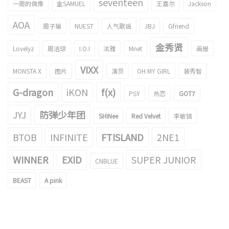
seventeen
一周的偶像
金SAMUEL
王嘉尔
Jackson
AOA
周子瑜
NUEST
人气歌谣
JBJ
Gfriend
金秀贤
Lovelyz
周洁琼
I.O.I
泫雅
Mnet
画报
VIXX
MONSTA X
图片
演员
OH MY GIRL
裴秀智
G-dragon
iKON
f(x)
PSY
热恋
GOT7
JYJ
防弹少年团
SHINee
Red Velvet
李敏镐
BTOB
INFINITE
FTISLAND
2NE1
WINNER
EXID
SUPER JUNIOR
CNBLUE
BEAST
A pink