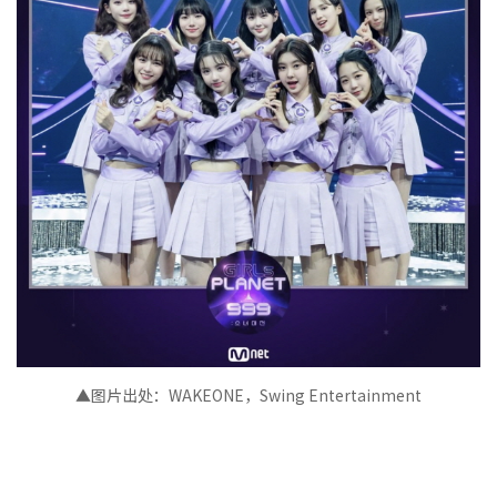
▲图片出处：
WAKEONE
，
Swing
Entertainment