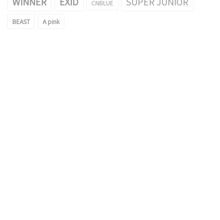
WINNER
EXID
SUPER JUNIOR
CNBLUE
BEAST
A pink