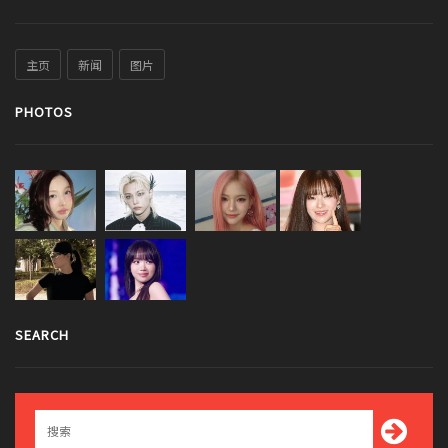
主页
新闻
图片
PHOTOS
SEARCH