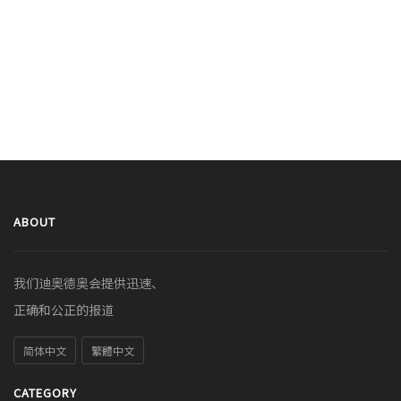
ABOUT
我们迪奥德奥会提供迅速、
正确和公正的报道
简体中文
繁體中文
CATEGORY