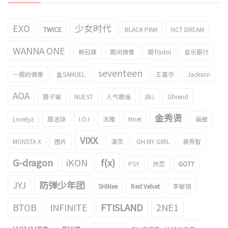
EXO
少女时代
TWICE
BLACK PINK
NCT DREAM
WANNA ONE
赖冠霖
周间偶像
周刊idol
音乐银行
seventeen
一周的偶像
金SAMUEL
王嘉尔
Jackson
AOA
周子瑜
NUEST
人气歌谣
JBJ
Gfriend
金秀贤
Lovelyz
周洁琼
I.O.I
泫雅
Mnet
画报
VIXX
MONSTA X
图片
演员
OH MY GIRL
裴秀智
G-dragon
iKON
f(x)
PSY
热恋
GOT7
JYJ
防弹少年团
SHINee
Red Velvet
李敏镐
BTOB
INFINITE
FTISLAND
2NE1