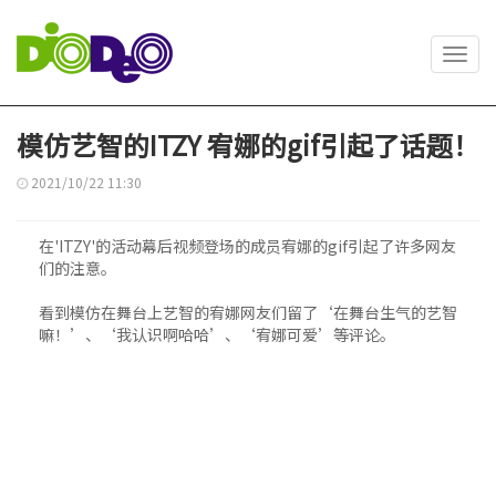
Toggl
navig
模仿艺智的ITZY 宥娜的gif引起了话题！
2021/10/22 11:30
在'ITZY'的活动幕后视频登场的成员宥娜的gif引起了许多网友
们的注意。
看到模仿在舞台上艺智的宥娜网友们留了‘在舞台生气的艺智
嘛！’、‘我认识啊哈哈’、‘宥娜可爱’等评论。