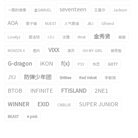
seventeen
一周的偶像
金SAMUEL
王嘉尔
Jackson
AOA
周子瑜
NUEST
人气歌谣
JBJ
Gfriend
金秀贤
Lovelyz
周洁琼
I.O.I
泫雅
Mnet
画报
VIXX
MONSTA X
图片
演员
OH MY GIRL
裴秀智
G-dragon
iKON
f(x)
PSY
热恋
GOT7
JYJ
防弹少年团
SHINee
Red Velvet
李敏镐
BTOB
INFINITE
FTISLAND
2NE1
WINNER
EXID
SUPER JUNIOR
CNBLUE
BEAST
A pink