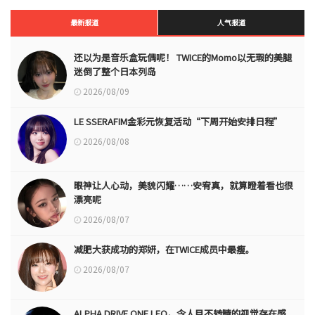
最新报道
人气报道
还以为是音乐盒玩偶呢！ TWICE的Momo以无瑕的美腿
迷倒了整个日本列岛
2026/08/09
LE SSERAFIM金彩元恢复活动“下周开始安排日程”
2026/08/08
眼神让人心动，美貌闪耀……安宥真，就算瞪着看也很
漂亮呢
2026/08/07
减肥大获成功的郑妍，在TWICE成员中最瘦。
2026/08/07
ALPHA DRIVE ONE LEO，令人目不转睛的视觉存在感