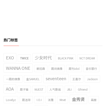
热门标签
EXO
少女时代
TWICE
BLACK PINK
NCT DREAM
WANNA ONE
赖冠霖
周间偶像
周刊idol
音乐银行
seventeen
一周的偶像
金SAMUEL
王嘉尔
Jackson
AOA
周子瑜
NUEST
人气歌谣
JBJ
Gfriend
金秀贤
Lovelyz
周洁琼
I.O.I
泫雅
Mnet
画报