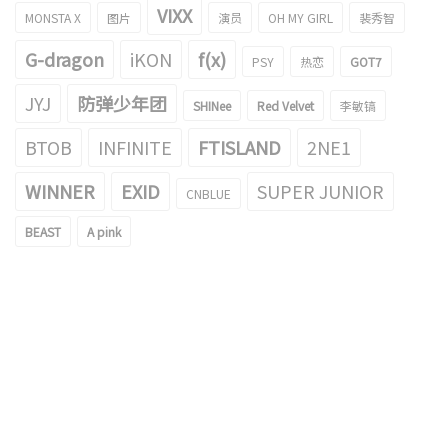
VIXX
MONSTA X
图片
演员
OH MY GIRL
裴秀智
G-dragon
iKON
f(x)
PSY
热恋
GOT7
JYJ
防弹少年团
SHINee
Red Velvet
李敏镐
BTOB
INFINITE
FTISLAND
2NE1
WINNER
EXID
SUPER JUNIOR
CNBLUE
BEAST
A pink