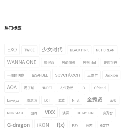
热门标签
EXO
少女时代
TWICE
BLACK PINK
NCT DREAM
WANNA ONE
赖冠霖
周间偶像
周刊idol
音乐银行
seventeen
一周的偶像
金SAMUEL
王嘉尔
Jackson
AOA
周子瑜
NUEST
人气歌谣
JBJ
Gfriend
金秀贤
Lovelyz
周洁琼
I.O.I
泫雅
Mnet
画报
VIXX
MONSTA X
图片
演员
OH MY GIRL
裴秀智
G-dragon
iKON
f(x)
PSY
热恋
GOT7