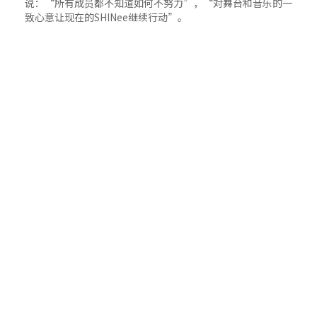
说：“所有成员都不知道如何不努力”，“对舞台和音乐的一
致心意让现在的SHINee继续行动”。