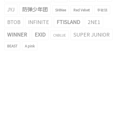
JYJ
防弹少年团
SHINee
Red Velvet
李敏镐
BTOB
INFINITE
FTISLAND
2NE1
WINNER
EXID
SUPER JUNIOR
CNBLUE
BEAST
A pink