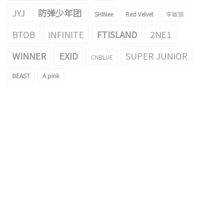
JYJ
防弹少年团
SHINee
Red Velvet
李敏镐
BTOB
INFINITE
FTISLAND
2NE1
WINNER
EXID
SUPER JUNIOR
CNBLUE
BEAST
A pink