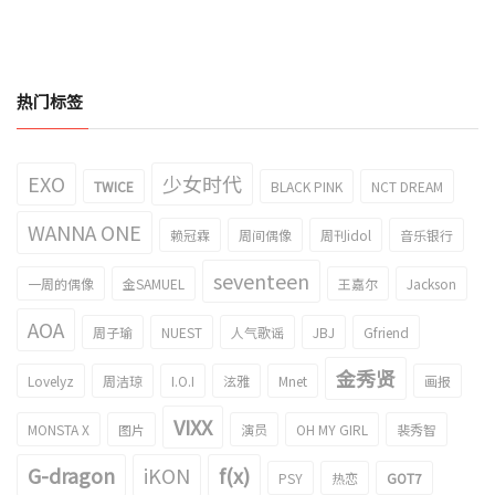
热门标签
EXO
少女时代
TWICE
BLACK PINK
NCT DREAM
WANNA ONE
赖冠霖
周间偶像
周刊idol
音乐银行
seventeen
一周的偶像
金SAMUEL
王嘉尔
Jackson
AOA
周子瑜
NUEST
人气歌谣
JBJ
Gfriend
金秀贤
Lovelyz
周洁琼
I.O.I
泫雅
Mnet
画报
VIXX
MONSTA X
图片
演员
OH MY GIRL
裴秀智
G-dragon
iKON
f(x)
PSY
热恋
GOT7