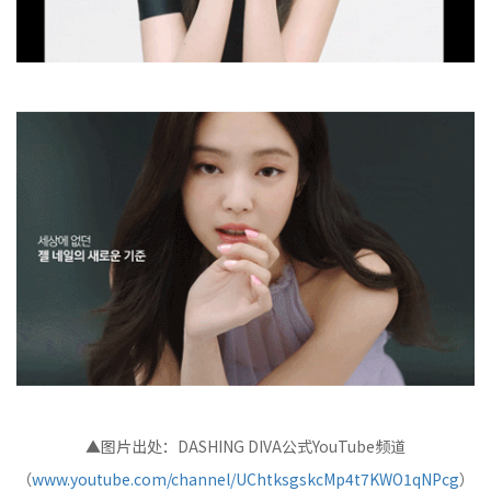
▲图片出处：DASHING DIVA公式YouTube频道
（
www.youtube.com/channel/UChtksgskcMp4t7KWO1qNPcg
）