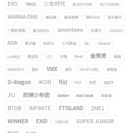
EXO
少女时代
TWICE
BLACK PINK
NCT DREAM
WANNA ONE
赖冠霖
周间偶像
周刊idol
音乐银行
seventeen
一周的偶像
金SAMUEL
王嘉尔
Jackson
AOA
周子瑜
NUEST
人气歌谣
JBJ
Gfriend
金秀贤
Lovelyz
周洁琼
I.O.I
泫雅
Mnet
画报
VIXX
MONSTA X
图片
演员
OH MY GIRL
裴秀智
G-dragon
iKON
f(x)
PSY
热恋
GOT7
JYJ
防弹少年团
SHINee
Red Velvet
李敏镐
BTOB
INFINITE
FTISLAND
2NE1
WINNER
EXID
SUPER JUNIOR
CNBLUE
BEAST
A pink