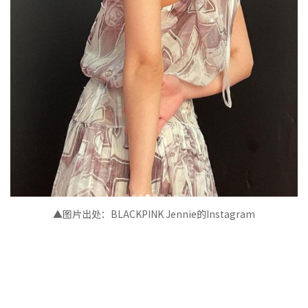
▲图片出处：BLACKPINK Jennie的Instagram