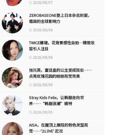
2026/08/07
ZEROBASEONE登上日本杂志封面，
稳固的全球影响力
2026/08/06
TWICE娜璉，花背景感性自拍…精致妆
容引人注目
2026/08/06
张元英，童话里的公主变成现实……
点亮玫瑰花园的娃娃视觉效果
2026/08/06
Stray Kids Felix，让韩服走向世
界……“韩服浪潮”模特
2026/08/05
AISA，在屋顶上展现的粉色发型视
觉……'2:L0VE' 近况