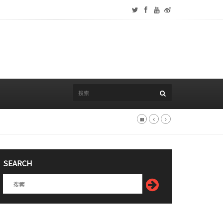
SEARCH