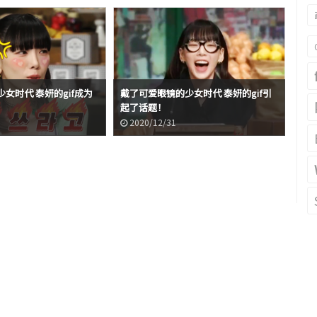
女时代 泰妍的gif成为
戴了可爱眼镜的少女时代 泰妍的gif引
少女
起了话题！
题
2020/12/31
2