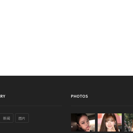
RY
PHOTOS
新闻
图片