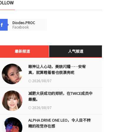
OLLOW
Diodeo.PROC
Facebook
最新报道
人气报道
眼神让人心动，美貌闪耀……安宥
真，就算瞪着看也很漂亮呢
2026/08/07
减肥大获成功的郑妍，在TWICE成员中
最瘦。
2026/08/07
ALPHA DRIVE ONE LEO，令人目不转
睛的视觉存在感