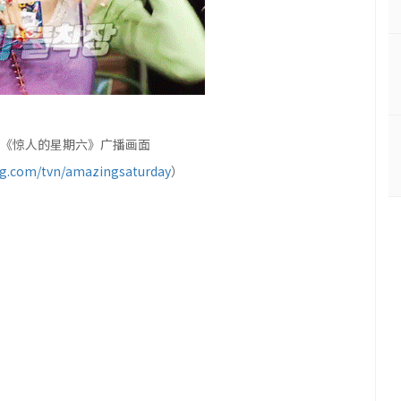
N 《惊人的星期六》广播画面
ng.com/tvn/amazingsaturday
）