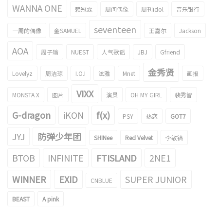
WANNA ONE
赖冠霖
周间偶像
周刊idol
音乐银行
seventeen
一周的偶像
金SAMUEL
王嘉尔
Jackson
AOA
周子瑜
NUEST
人气歌谣
JBJ
Gfriend
金秀贤
Lovelyz
周洁琼
I.O.I
泫雅
Mnet
画报
VIXX
MONSTA X
图片
演员
OH MY GIRL
裴秀智
G-dragon
iKON
f(x)
PSY
热恋
GOT7
JYJ
防弹少年团
SHINee
Red Velvet
李敏镐
BTOB
INFINITE
FTISLAND
2NE1
WINNER
EXID
SUPER JUNIOR
CNBLUE
BEAST
A pink