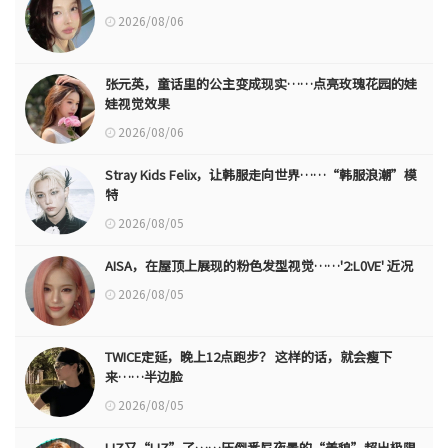
2026/08/06
张元英，童话里的公主变成现实……点亮玫瑰花园的娃
娃视觉效果
2026/08/06
Stray Kids Felix，让韩服走向世界……“韩服浪潮”模
特
2026/08/05
AISA，在屋顶上展现的粉色发型视觉……'2:L0VE' 近况
2026/08/05
TWICE定延，晚上12点跑步？ 这样的话，就会瘦下
来……半边脸
2026/08/05
LIZ又“LIZ”了……压倒悉尼夜景的“美貌”超出极限