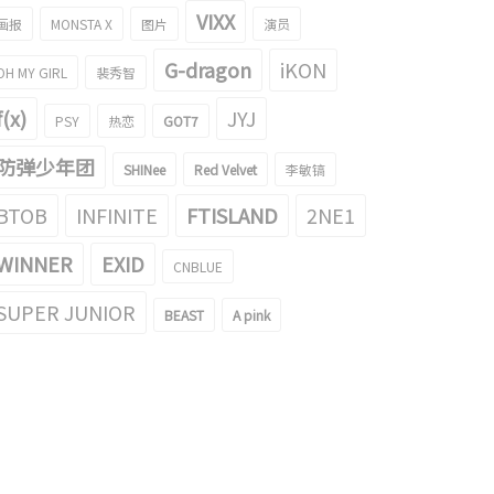
VIXX
画报
MONSTA X
图片
演员
G-dragon
iKON
OH MY GIRL
裴秀智
f(x)
JYJ
PSY
热恋
GOT7
防弹少年团
SHINee
Red Velvet
李敏镐
BTOB
INFINITE
FTISLAND
2NE1
WINNER
EXID
CNBLUE
SUPER JUNIOR
BEAST
A pink