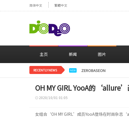
简体中文
繁體中文
主页
新闻
图片
RECENTLY NEWS
ZEROBASEONE登上日
NEW
OH MY GIRL YooA的‘all
2020/10/01 01:05
女组合‘OH MY GIRL’成员YooA登场在时尚杂志