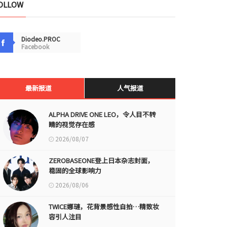
OLLOW
Diodeo.PROC
Facebook
最新报道
人气报道
ALPHA DRIVE ONE LEO，令人目不转
睛的视觉存在感
2026/08/07
ZEROBASEONE登上日本杂志封面，
稳固的全球影响力
2026/08/06
TWICE娜璉，花背景感性自拍…精致妆
容引人注目