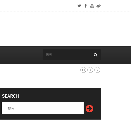
SEARCH