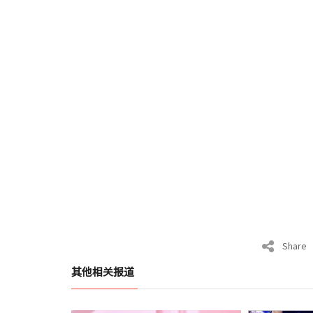
Share
其他相关报道