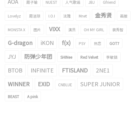
AOA
周子瑜
NUEST
人气歌谣
JBJ
Gfriend
金秀贤
Lovelyz
周洁琼
I.O.I
泫雅
Mnet
画报
VIXX
MONSTA X
图片
演员
OH MY GIRL
裴秀智
G-dragon
iKON
f(x)
PSY
热恋
GOT7
JYJ
防弹少年团
SHINee
Red Velvet
李敏镐
BTOB
INFINITE
FTISLAND
2NE1
WINNER
EXID
SUPER JUNIOR
CNBLUE
BEAST
A pink