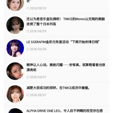
状”
2026/08/10
还以为是音乐盒玩偶呢！ TWICE的Momo以无瑕的美腿
迷倒了整个日本列岛
2026/08/09
LE SSERAFIM金彩元恢复活动“下周开始安排日程”
2026/08/08
眼神让人心动，美貌闪耀……安宥真，就算瞪着看也很
漂亮呢
2026/08/07
减肥大获成功的郑妍，在TWICE成员中最瘦。
2026/08/07
ALPHA DRIVE ONE LEO，令人目不转睛的视觉存在感