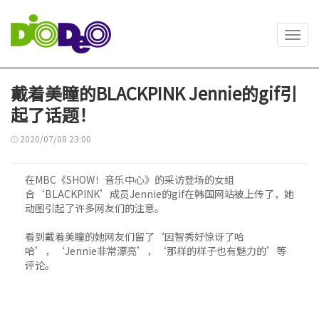
Toggl
navig
戴着美瞳的BLACKPINK Jennie的gif引
起了话题！
2020/07/08 23:00
在MBC《SHOW！音乐中心》的采访登场的女组
合‘BLACKPINK’成员Jennie的gif在韩国网站被上传了，她
动图引起了许多网友们的注意。
看到戴着美瞳的她网友们留了‘因智秀好惊讶了哈
哈’，‘Jennie非常漂亮’，‘那样的样子也有魅力的’等
评论。