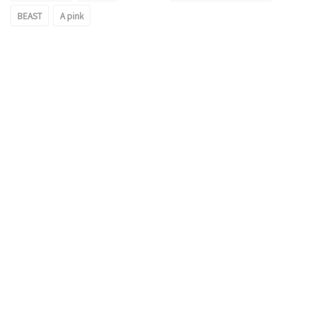
BEAST
A pink