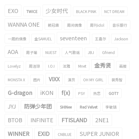
EXO
少女时代
TWICE
BLACK PINK
NCT DREAM
WANNA ONE
赖冠霖
周间偶像
周刊idol
音乐银行
seventeen
一周的偶像
金SAMUEL
王嘉尔
Jackson
AOA
周子瑜
NUEST
人气歌谣
JBJ
Gfriend
金秀贤
Lovelyz
周洁琼
I.O.I
泫雅
Mnet
画报
VIXX
MONSTA X
图片
演员
OH MY GIRL
裴秀智
G-dragon
iKON
f(x)
PSY
热恋
GOT7
JYJ
防弹少年团
SHINee
Red Velvet
李敏镐
BTOB
INFINITE
FTISLAND
2NE1
WINNER
EXID
SUPER JUNIOR
CNBLUE