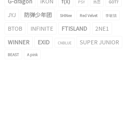
G-dragon
iKON
f(x)
PSY
热恋
GOT7
JYJ
防弹少年团
SHINee
Red Velvet
李敏镐
BTOB
INFINITE
FTISLAND
2NE1
WINNER
EXID
SUPER JUNIOR
CNBLUE
BEAST
A pink