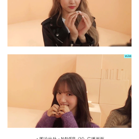
▲图片出处：NAVER《V》广播画面