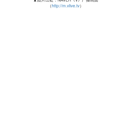
（
http://m.vlive.tv
）