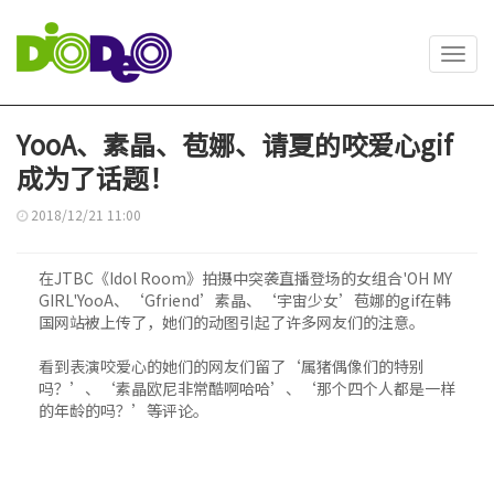
Toggl
navig
YooA、素晶、苞娜、请夏的咬爱心gif
成为了话题！
2018/12/21 11:00
在JTBC《Idol Room》拍摄中突袭直播登场的女组合'OH MY
GIRL'YooA、‘Gfriend’素晶、‘宇宙少女’苞娜的gif在韩
国网站被上传了，她们的动图引起了许多网友们的注意。
看到表演咬爱心的她们的网友们留了‘属猪偶像们的特别
吗？’、‘素晶欧尼非常酷啊哈哈’、‘那个四个人都是一样
的年龄的吗？’等评论。