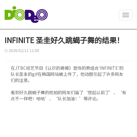
Toggl
navig
INFINITE 圣圭好久跳蝎子舞的结果！
2020/02/11 11:00
在JTBC综艺节目《认识的哥哥》登场的男组合'INFINITE'的
队长圣圭的gif在韩国网站被上传了，他动图引起了许多网友
们的注意。
看到好久跳蝎子舞的他拍的网友们留了‘想起以前了’、‘有
点不一样吧！哈哈’、‘队长加油！’等评论。