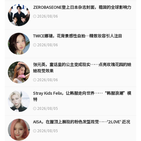
ZEROBASEONE登上日本杂志封面，稳固的全球影响力
2026/08/06
TWICE娜璉，花背景感性自拍…精致妆容引人注目
2026/08/06
张元英，童话里的公主变成现实……点亮玫瑰花园的娃
娃视觉效果
2026/08/06
Stray Kids Felix，让韩服走向世界……“韩服浪潮”模
特
2026/08/05
AISA，在屋顶上展现的粉色发型视觉……'2:L0VE' 近况
2026/08/05