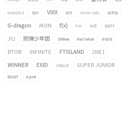
VIXX
MONSTA X
图片
演员
OH MY GIRL
裴秀智
G-dragon
iKON
f(x)
PSY
热恋
GOT7
JYJ
防弹少年团
SHINee
Red Velvet
李敏镐
BTOB
INFINITE
FTISLAND
2NE1
WINNER
EXID
SUPER JUNIOR
CNBLUE
BEAST
A pink