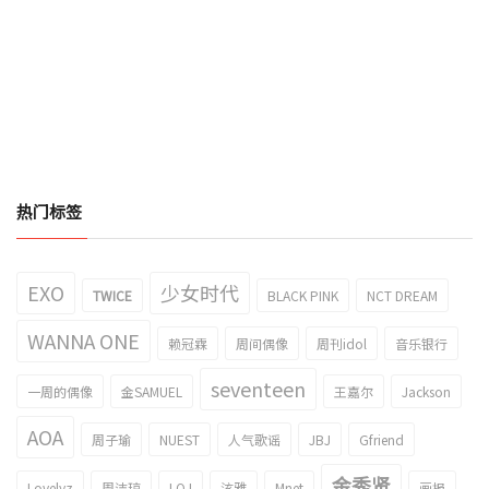
热门标签
EXO
少女时代
TWICE
BLACK PINK
NCT DREAM
WANNA ONE
赖冠霖
周间偶像
周刊idol
音乐银行
seventeen
一周的偶像
金SAMUEL
王嘉尔
Jackson
AOA
周子瑜
NUEST
人气歌谣
JBJ
Gfriend
金秀贤
Lovelyz
周洁琼
I.O.I
泫雅
Mnet
画报