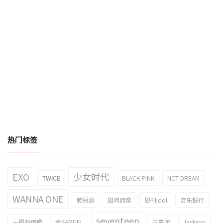
热门标签
EXO
少女时代
TWICE
BLACK PINK
NCT DREAM
WANNA ONE
赖冠霖
周间偶像
周刊idol
音乐银行
seventeen
一周的偶像
金SAMUEL
王嘉尔
Jackson