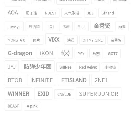
AOA
周子瑜
NUEST
人气歌谣
JBJ
Gfriend
金秀贤
Lovelyz
周洁琼
I.O.I
泫雅
Mnet
画报
VIXX
MONSTA X
图片
演员
OH MY GIRL
裴秀智
G-dragon
iKON
f(x)
PSY
热恋
GOT7
JYJ
防弹少年团
SHINee
Red Velvet
李敏镐
BTOB
INFINITE
FTISLAND
2NE1
WINNER
EXID
SUPER JUNIOR
CNBLUE
BEAST
A pink