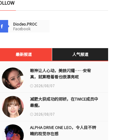
OLLOW
Diodeo.PROC
Facebook
最新报道
人气报道
眼神让人心动，美貌闪耀……安宥
真，就算瞪着看也很漂亮呢
2026/08/07
减肥大获成功的郑妍，在TWICE成员中
最瘦。
2026/08/07
ALPHA DRIVE ONE LEO，令人目不转
睛的视觉存在感