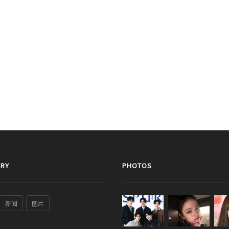
RY
PHOTOS
新闻
图片