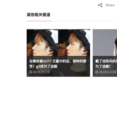
Share
其他相关报道
在眼前看GOT7 王嘉尔的话，那样的感
戴了动耳朵的兔
觉？gif成为了话题
为了话题！
2019/01/10
2018/12/24