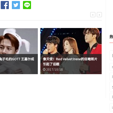
子毛的GOT7 王嘉尔成
像天使！Red Velvet Irene的目睹照片
GO
引起了话题
为
2017/10/18
2