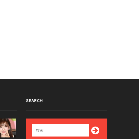
SEARCH