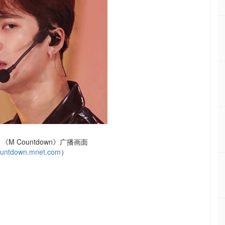
《M Countdown》广播画面
countdown.mnet.com
）