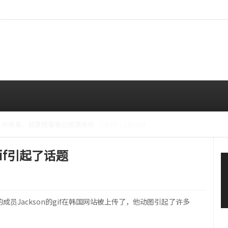
CE成员中最瘦。
08/07 10:00 AM
gif引起了话题
7’的成员Jackson的gif在韩国网站被上传了，他动图引起了许多