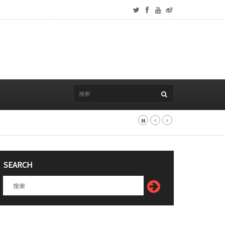
SEARCH