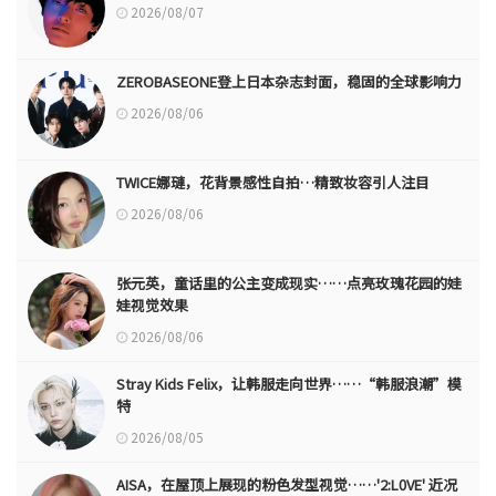
2026/08/07
ZEROBASEONE登上日本杂志封面，稳固的全球影响力
2026/08/06
TWICE娜璉，花背景感性自拍…精致妆容引人注目
2026/08/06
张元英，童话里的公主变成现实……点亮玫瑰花园的娃
娃视觉效果
2026/08/06
Stray Kids Felix，让韩服走向世界……“韩服浪潮”模
特
2026/08/05
AISA，在屋顶上展现的粉色发型视觉……'2:L0VE' 近况