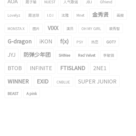
AOA
周子瑜
NUEST
人气歌谣
JBJ
Gfriend
金秀贤
Lovelyz
周洁琼
I.O.I
泫雅
Mnet
画报
VIXX
MONSTA X
图片
演员
OH MY GIRL
裴秀智
G-dragon
iKON
f(x)
PSY
热恋
GOT7
JYJ
防弹少年团
SHINee
Red Velvet
李敏镐
BTOB
INFINITE
FTISLAND
2NE1
WINNER
EXID
SUPER JUNIOR
CNBLUE
BEAST
A pink