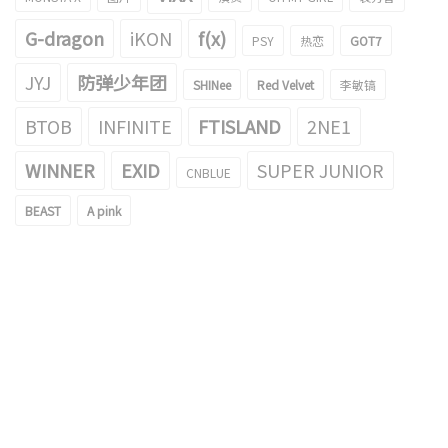
G-dragon
iKON
f(x)
PSY
热恋
GOT7
JYJ
防弹少年团
SHINee
Red Velvet
李敏镐
BTOB
INFINITE
FTISLAND
2NE1
WINNER
EXID
SUPER JUNIOR
CNBLUE
BEAST
A pink