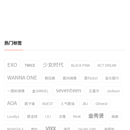
热门标签
EXO
少女时代
TWICE
BLACK PINK
NCT DREAM
WANNA ONE
赖冠霖
周间偶像
周刊idol
音乐银行
seventeen
一周的偶像
金SAMUEL
王嘉尔
Jackson
AOA
周子瑜
NUEST
人气歌谣
JBJ
Gfriend
金秀贤
Lovelyz
周洁琼
I.O.I
泫雅
Mnet
画报
VIXX
MONSTA X
图片
演员
OH MY GIRL
裴秀智