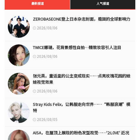
最新报道
人气报道
ZEROBASEONE登上日本杂志封面，稳固的全球影响力
2026/08/06
TWICE娜璉，花背景感性自拍…精致妆容引人注目
2026/08/06
张元英，童话里的公主变成现实……点亮玫瑰花园的娃
娃视觉效果
2026/08/06
Stray Kids Felix，让韩服走向世界……“韩服浪潮”模
特
2026/08/05
AISA，在屋顶上展现的粉色发型视觉……'2:L0VE' 近况