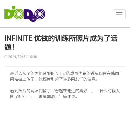
Toggl
navig
INFINITE 优铉的训练所照片成为了话
题！
2019/10/31 10:30
最近入队了的男组合'INFINITE'的成员优铉的近况照片在韩国
网站被上传了，他照片引起了许多网友们的注意。
看到照片的网友们留了‘看起来他过的真好’、‘什么时候入
队了呢？’、‘训练加油！’等评论。