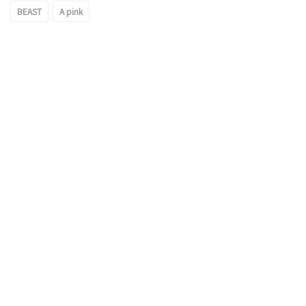
BEAST
A pink