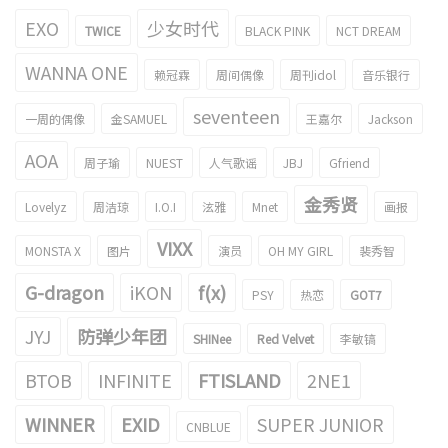
EXO
少女时代
TWICE
BLACK PINK
NCT DREAM
WANNA ONE
赖冠霖
周间偶像
周刊idol
音乐银行
seventeen
一周的偶像
金SAMUEL
王嘉尔
Jackson
AOA
周子瑜
NUEST
人气歌谣
JBJ
Gfriend
金秀贤
Lovelyz
周洁琼
I.O.I
泫雅
Mnet
画报
VIXX
MONSTA X
图片
演员
OH MY GIRL
裴秀智
G-dragon
iKON
f(x)
PSY
热恋
GOT7
JYJ
防弹少年团
SHINee
Red Velvet
李敏镐
BTOB
INFINITE
FTISLAND
2NE1
WINNER
EXID
SUPER JUNIOR
CNBLUE