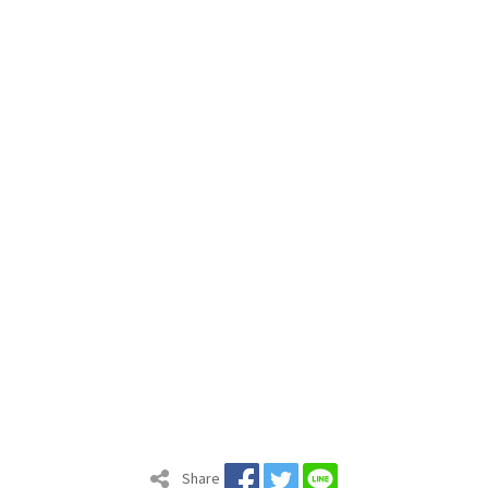
Share