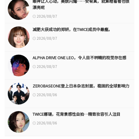
眼神让人心动，美貌闪耀……安宥真，就算瞪着看也很
漂亮呢
2026/08/07
减肥大获成功的郑妍，在TWICE成员中最瘦。
2026/08/07
ALPHA DRIVE ONE LEO，令人目不转睛的视觉存在感
2026/08/07
ZEROBASEONE登上日本杂志封面，稳固的全球影响力
2026/08/06
TWICE娜璉，花背景感性自拍…精致妆容引人注目
2026/08/06