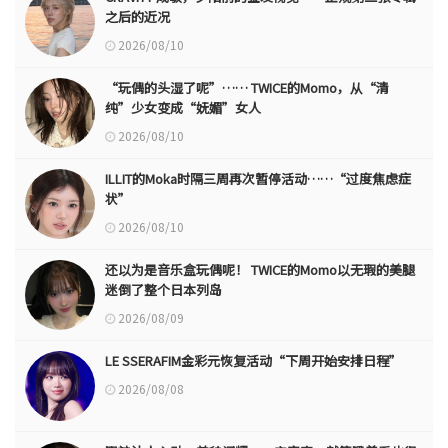
之后的近况
2026/08/10
“玩偶的头湿了呢”…… TWICE的Momo，从“清
纯”少女变成“妩媚”女人
2026/08/10
ILLIT的Moka时隔三周再次暂停活动……“过度焦虑症
状”
2026/08/10
还以为是音乐盒玩偶呢！ TWICE的Momo以无瑕的美腿
迷倒了整个日本列岛
2026/08/09
LE SSERAFIM金彩元恢复活动“下周开始安排日程”
2026/08/08