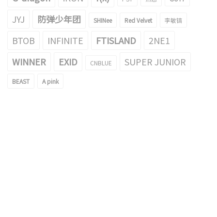
JYJ
防弹少年团
SHINee
Red Velvet
李敏镐
BTOB
INFINITE
FTISLAND
2NE1
WINNER
EXID
SUPER JUNIOR
CNBLUE
BEAST
A pink