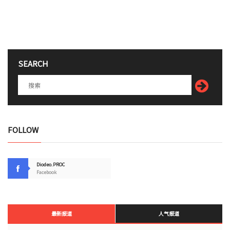
SEARCH
FOLLOW
Diodeo.PROC
Facebook
最新报道
人气报道