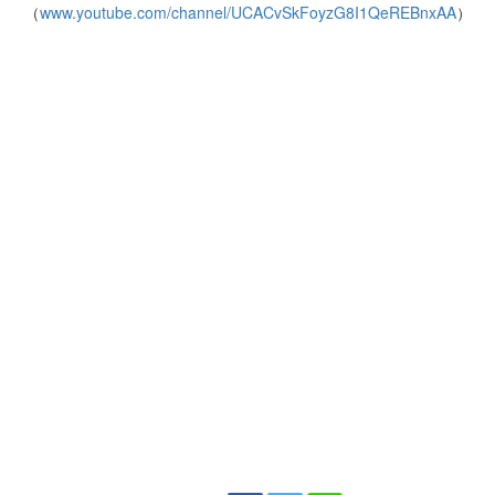
（
www.youtube.com/channel/UCACvSkFoyzG8I1QeREBnxAA
）