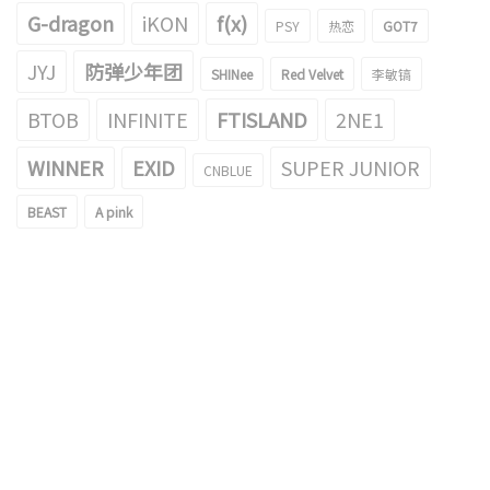
G-dragon
iKON
f(x)
PSY
热恋
GOT7
JYJ
防弹少年团
SHINee
Red Velvet
李敏镐
BTOB
INFINITE
FTISLAND
2NE1
WINNER
EXID
SUPER JUNIOR
CNBLUE
BEAST
A pink