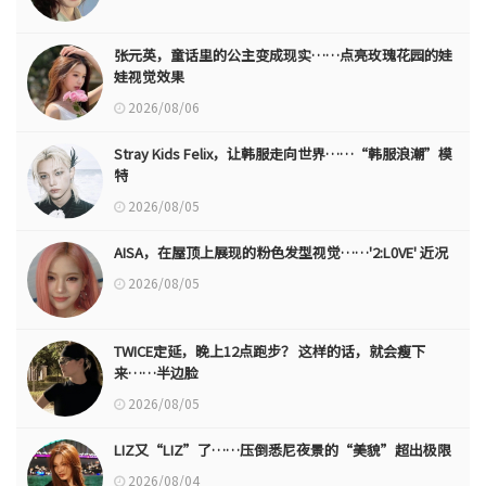
张元英，童话里的公主变成现实……点亮玫瑰花园的娃
娃视觉效果
2026/08/06
Stray Kids Felix，让韩服走向世界……“韩服浪潮”模
特
2026/08/05
AISA，在屋顶上展现的粉色发型视觉……'2:L0VE' 近况
2026/08/05
TWICE定延，晚上12点跑步？ 这样的话，就会瘦下
来……半边脸
2026/08/05
LIZ又“LIZ”了……压倒悉尼夜景的“美貌”超出极限
2026/08/04