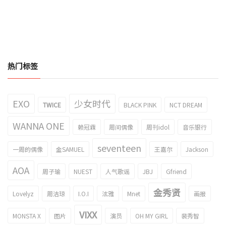
热门标签
EXO
少女时代
TWICE
BLACK PINK
NCT DREAM
WANNA ONE
赖冠霖
周间偶像
周刊idol
音乐银行
seventeen
一周的偶像
金SAMUEL
王嘉尔
Jackson
AOA
周子瑜
NUEST
人气歌谣
JBJ
Gfriend
金秀贤
Lovelyz
周洁琼
I.O.I
泫雅
Mnet
画报
VIXX
MONSTA X
图片
演员
OH MY GIRL
裴秀智