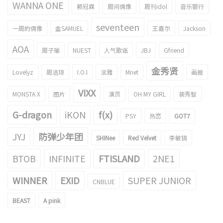
WANNA ONE
赖冠霖
周间偶像
周刊idol
音乐银行
seventeen
一周的偶像
金SAMUEL
王嘉尔
Jackson
AOA
周子瑜
NUEST
人气歌谣
JBJ
Gfriend
金秀贤
Lovelyz
周洁琼
I.O.I
泫雅
Mnet
画报
VIXX
MONSTA X
图片
演员
OH MY GIRL
裴秀智
G-dragon
iKON
f(x)
PSY
热恋
GOT7
JYJ
防弹少年团
SHINee
Red Velvet
李敏镐
BTOB
INFINITE
FTISLAND
2NE1
WINNER
EXID
SUPER JUNIOR
CNBLUE
BEAST
A pink