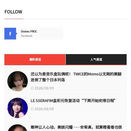
FOLLOW
Diodeo.PROC
Facebook
最新报道
人气报道
还以为是音乐盒玩偶呢！ TWICE的Momo以无瑕的美腿
迷倒了整个日本列岛
2026/08/09
LE SSERAFIM金彩元恢复活动“下周开始安排日程”
2026/08/08
眼神让人心动，美貌闪耀……安宥真，就算瞪着看也很