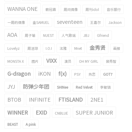
WANNA ONE
赖冠霖
周间偶像
周刊idol
音乐银行
seventeen
一周的偶像
金SAMUEL
王嘉尔
Jackson
AOA
周子瑜
NUEST
人气歌谣
JBJ
Gfriend
金秀贤
Lovelyz
周洁琼
I.O.I
泫雅
Mnet
画报
VIXX
MONSTA X
图片
演员
OH MY GIRL
裴秀智
G-dragon
iKON
f(x)
PSY
热恋
GOT7
JYJ
防弹少年团
SHINee
Red Velvet
李敏镐
BTOB
INFINITE
FTISLAND
2NE1
WINNER
EXID
SUPER JUNIOR
CNBLUE
BEAST
A pink