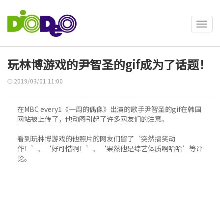
Toggl
navig
玩林博游戏的尹智圣的gif成为了话题！
2019/03/01 11:00
在MBC every1《一周的偶像》出演的歌手尹智圣的gif在韩国
网站被上传了，他动图引起了许多网友们的注意。
看到玩林博游戏的他照片的网友们留了‘突然搞笑动
作！’、‘好可惜啊！’、‘果然他是综艺体质啊哈哈’等评
论。