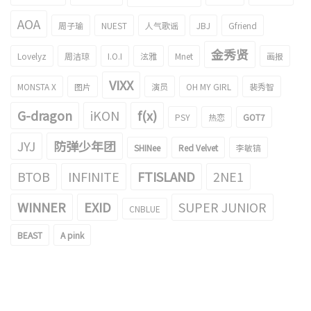
AOA
周子瑜
NUEST
人气歌谣
JBJ
Gfriend
金秀贤
Lovelyz
周洁琼
I.O.I
泫雅
Mnet
画报
VIXX
MONSTA X
图片
演员
OH MY GIRL
裴秀智
G-dragon
iKON
f(x)
PSY
热恋
GOT7
JYJ
防弹少年团
SHINee
Red Velvet
李敏镐
BTOB
INFINITE
FTISLAND
2NE1
WINNER
EXID
SUPER JUNIOR
CNBLUE
BEAST
A pink