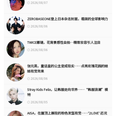
2026/08/07
ZEROBASEONE登上日本杂志封面，稳固的全球影响力
2026/08/06
TWICE娜璉，花背景感性自拍…精致妆容引人注目
2026/08/06
张元英，童话里的公主变成现实……点亮玫瑰花园的娃
娃视觉效果
2026/08/06
Stray Kids Felix，让韩服走向世界……“韩服浪潮”模
特
2026/08/05
AISA，在屋顶上展现的粉色发型视觉……'2:L0VE' 近况