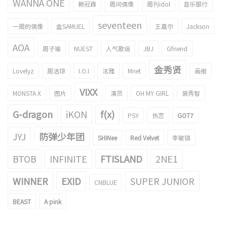
WANNA ONE
赖冠霖
周间偶像
周刊idol
音乐银行
seventeen
一周的偶像
金SAMUEL
王嘉尔
Jackson
AOA
周子瑜
NUEST
人气歌谣
JBJ
Gfriend
金秀贤
Lovelyz
周洁琼
I.O.I
泫雅
Mnet
画报
VIXX
MONSTA X
图片
演员
OH MY GIRL
裴秀智
G-dragon
iKON
f(x)
PSY
热恋
GOT7
JYJ
防弹少年团
SHINee
Red Velvet
李敏镐
BTOB
INFINITE
FTISLAND
2NE1
WINNER
EXID
SUPER JUNIOR
CNBLUE
BEAST
A pink