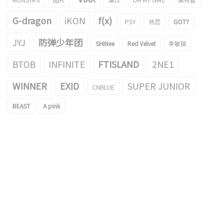
G-dragon
iKON
f(x)
PSY
热恋
GOT7
JYJ
防弹少年团
SHINee
Red Velvet
李敏镐
BTOB
INFINITE
FTISLAND
2NE1
WINNER
EXID
SUPER JUNIOR
CNBLUE
BEAST
A pink