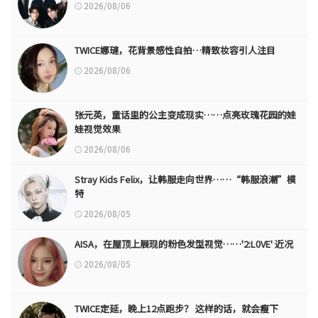
2026/08/06
TWICE娜璉，花背景感性自拍…精致妆容引人注目
2026/08/06
张元英，童话里的公主变成现实……点亮玫瑰花园的娃
娃视觉效果
2026/08/06
Stray Kids Felix，让韩服走向世界……“韩服浪潮”模
特
2026/08/05
AISA，在屋顶上展现的粉色发型视觉……'2:L0VE' 近况
2026/08/05
TWICE定延，晚上12点跑步？ 这样的话，就会瘦下