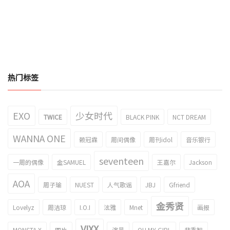
热门标签
EXO
少女时代
TWICE
BLACK PINK
NCT DREAM
WANNA ONE
赖冠霖
周间偶像
周刊idol
音乐银行
seventeen
一周的偶像
金SAMUEL
王嘉尔
Jackson
AOA
周子瑜
NUEST
人气歌谣
JBJ
Gfriend
金秀贤
Lovelyz
周洁琼
I.O.I
泫雅
Mnet
画报
VIXX
MONSTA X
图片
演员
OH MY GIRL
裴秀智