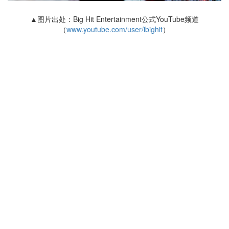
▲图片出处：Big Hit Entertainment公式YouTube频道
（
www.youtube.com/user/ibighit
）