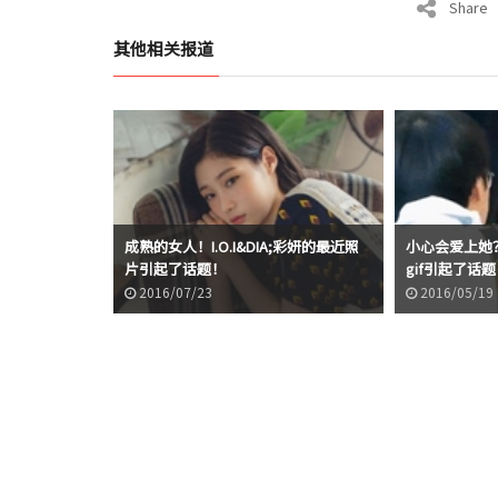
Share
其他相关报道
9日回归！（公式
成熟的女人！I.O.I&DIA;彩妍的最近照
小心会爱上她？
片引起了话题！
gif引起了话
2016/07/23
2016/05/19