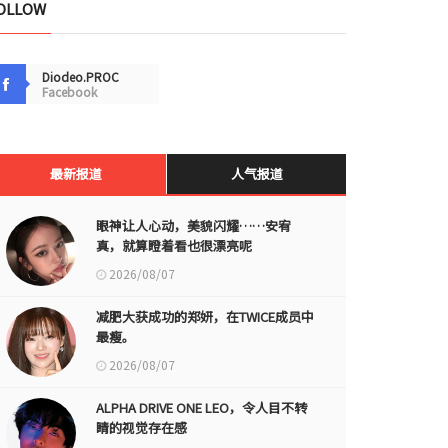
OLLOW
Diodeo.PROC
Facebook
最新报道
人气报道
眼神让人心动，美貌闪耀……安宥
真，就算瞪着看也很漂亮呢
2026/08/07
减肥大获成功的郑妍，在TWICE成员中
最瘦。
2026/08/07
ALPHA DRIVE ONE LEO，令人目不转
睛的视觉存在感