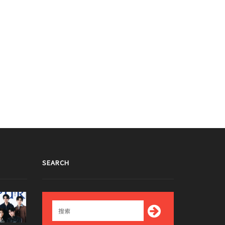
SEARCH