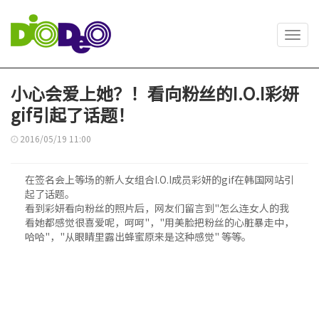
Toggl
navig
小心会爱上她？！看向粉丝的I.O.I彩妍
gif引起了话题！
2016/05/19 11:00
在签名会上等场的新人女组合I.O.I成员彩妍的gif在韩国网站引
起了话题。
看到彩妍看向粉丝的照片后，网友们留言到"怎么连女人的我
看她都感觉很喜爱呢，呵呵"，"用美脸把粉丝的心脏暴走中，
哈哈"，"从眼睛里露出蜂蜜原来是这种感觉" 等等。