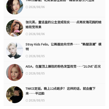
2026/08/06
张元英，童话里的公主变成现实……点亮玫瑰花园的娃
娃视觉效果
2026/08/06
Stray Kids Felix，让韩服走向世界……“韩服浪潮”模
特
2026/08/05
AISA，在屋顶上展现的粉色发型视觉……'2:L0VE' 近况
2026/08/05
TWICE定延，晚上12点跑步？ 这样的话，就会瘦下
来……半边脸
2026/08/05