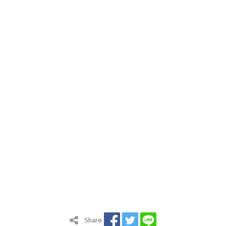
Share