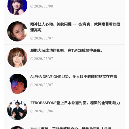
2026/08/08
眼神让人心动，美貌闪耀……安宥真，就算瞪着看也很
漂亮呢
2026/08/07
减肥大获成功的郑妍，在TWICE成员中最瘦。
2026/08/07
ALPHA DRIVE ONE LEO，令人目不转睛的视觉存在感
2026/08/07
ZEROBASEONE登上日本杂志封面，稳固的全球影响力
2026/08/06
TWICE娜璉，花背景感性自拍…精致妆容引人注目