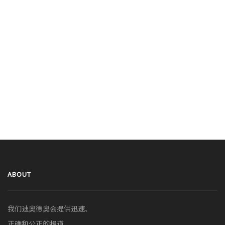
ABOUT
我们迪奥德奥会提供迅速、
正确和公正的报道