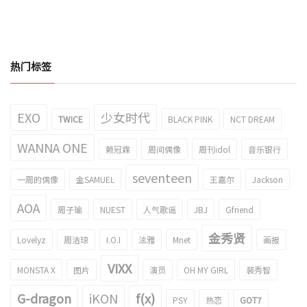
热门标签
EXO
少女时代
TWICE
BLACK PINK
NCT DREAM
WANNA ONE
赖冠霖
周间偶像
周刊idol
音乐银行
seventeen
一周的偶像
金SAMUEL
王嘉尔
Jackson
AOA
周子瑜
NUEST
人气歌谣
JBJ
Gfriend
金秀贤
Lovelyz
周洁琼
I.O.I
泫雅
Mnet
画报
VIXX
MONSTA X
图片
演员
OH MY GIRL
裴秀智
G-dragon
iKON
f(x)
PSY
热恋
GOT7