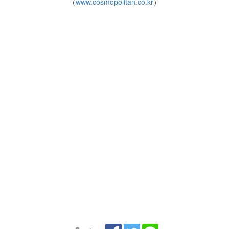
（
www.cosmopolitan.co.kr
）