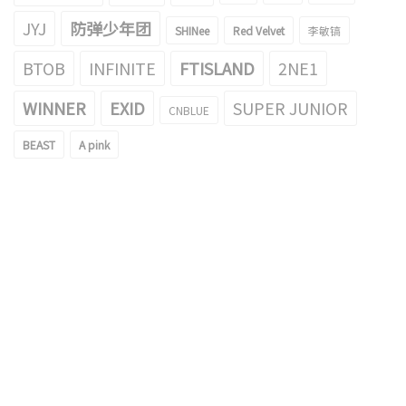
JYJ
防弹少年团
SHINee
Red Velvet
李敏镐
BTOB
INFINITE
FTISLAND
2NE1
WINNER
EXID
SUPER JUNIOR
CNBLUE
BEAST
A pink