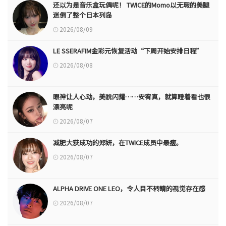
还以为是音乐盒玩偶呢！ TWICE的Momo以无瑕的美腿
迷倒了整个日本列岛
2026/08/09
LE SSERAFIM金彩元恢复活动“下周开始安排日程”
2026/08/08
眼神让人心动，美貌闪耀……安宥真，就算瞪着看也很
漂亮呢
2026/08/07
减肥大获成功的郑妍，在TWICE成员中最瘦。
2026/08/07
ALPHA DRIVE ONE LEO，令人目不转睛的视觉存在感
2026/08/07