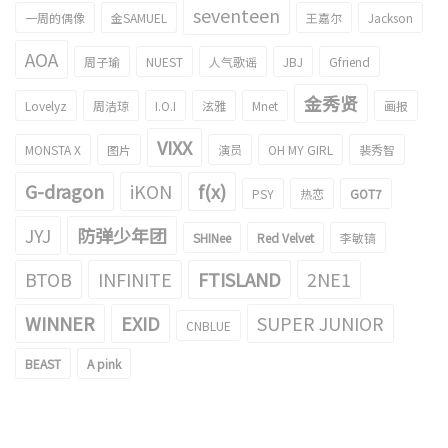
seventeen
一周的偶像
金SAMUEL
王嘉尔
Jackson
AOA
周子瑜
NUEST
人气歌谣
JBJ
Gfriend
金秀贤
Lovelyz
周洁琼
I.O.I
泫雅
Mnet
画报
VIXX
MONSTA X
图片
演员
OH MY GIRL
裴秀智
G-dragon
iKON
f(x)
PSY
热恋
GOT7
JYJ
防弹少年团
SHINee
Red Velvet
李敏镐
BTOB
INFINITE
FTISLAND
2NE1
WINNER
EXID
SUPER JUNIOR
CNBLUE
BEAST
A pink