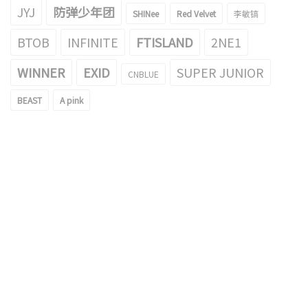
JYJ
防弹少年团
SHINee
Red Velvet
李敏镐
BTOB
INFINITE
FTISLAND
2NE1
WINNER
EXID
SUPER JUNIOR
CNBLUE
BEAST
A pink