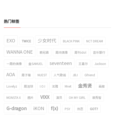
热门标签
EXO
少女时代
TWICE
BLACK PINK
NCT DREAM
WANNA ONE
赖冠霖
周间偶像
周刊idol
音乐银行
seventeen
一周的偶像
金SAMUEL
王嘉尔
Jackson
AOA
周子瑜
NUEST
人气歌谣
JBJ
Gfriend
金秀贤
Lovelyz
周洁琼
I.O.I
泫雅
Mnet
画报
VIXX
MONSTA X
图片
演员
OH MY GIRL
裴秀智
G-dragon
iKON
f(x)
PSY
热恋
GOT7