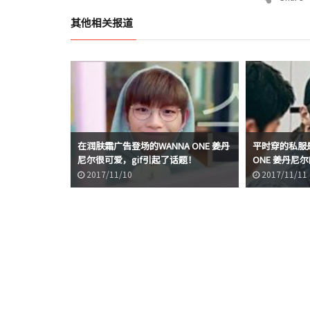
其他相关报道
在润肤霜广告登场的WANNA ONE 姜丹
平时穿的私服
尼尔很可爱，gif引起了话题！
ONE 姜丹尼
2017/11/10
2017/11/11