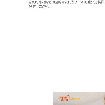
看到吃炸鸡的他动图的网友们留了‘不吃也只是装样
胖吧’等评论。