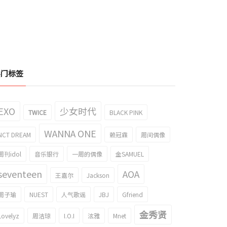
热门标签
美'Gashina'的WANNA ONE 姜丹尼
领带啊...WANNA ONE 姜丹尼尔的闹剧
EXO
少女时代
TWICE
BLACK PINK
gif成为了话题！
gif成为了话题！
017/10/19
2017/10/25
WANNA ONE
NCT DREAM
赖冠霖
周间偶像
周刊idol
音乐银行
一周的偶像
金SAMUEL
seventeen
AOA
王嘉尔
Jackson
周子瑜
NUEST
人气歌谣
JBJ
Gfriend
金秀贤
Lovelyz
周洁琼
I.O.I
泫雅
Mnet