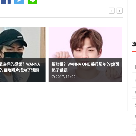
是这样的感觉？WANNA
招财猫？WANNA ONE 姜丹尼尔的gif引
跳宣
尔的目睹照片成为了话题
起了话题
尔的
2017/11/02
2