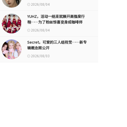
2026/08/04
YUHZ，活动一结束就展开高强度行
程……为了粉丝惊喜变身成咖啡师
2026/08/04
Secret，可爱的三人组视觉……新专
辑概念照公开
2026/08/03