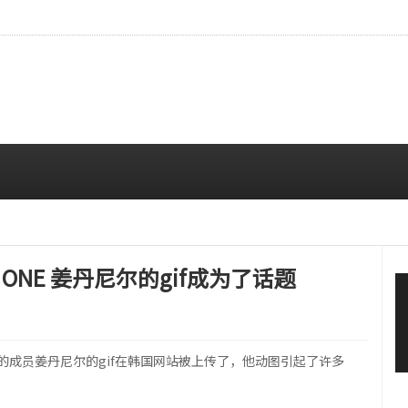
拍…精致妆容引人注目
08/06 10:00 AM
ONE 姜丹尼尔的gif成为了话题
NE'的成员姜丹尼尔的gif在韩国网站被上传了，他动图引起了许多