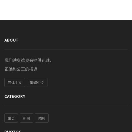
ABOUT
我们迪奥德奥会提供迅速、
正确和公正的报道
简体中文
繁體中文
CATEGORY
主页
新闻
图片
PHOTOS