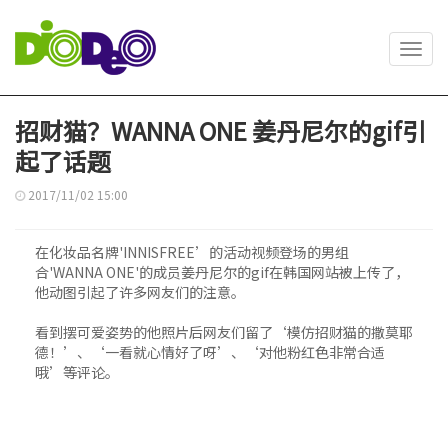
Toggl
navig
招财猫？WANNA ONE 姜丹尼尔的gif引
起了话题
2017/11/02 15:00
在化妆品名牌'INNISFREE’的活动视频登场的男组
合'WANNA ONE'的成员姜丹尼尔的gif在韩国网站被上传了，
他动图引起了许多网友们的注意。
看到摆可爱姿势的他照片后网友们留了‘模仿招财猫的撒莫耶
德！’、‘一看就心情好了呀’、‘对他粉红色非常合适
哦’等评论。